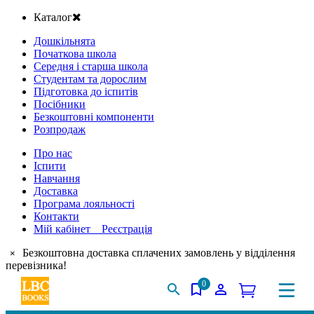
Каталог
Дошкільнята
Початкова школа
Середня і старша школа
Студентам та дорослим
Підготовка до іспитів
Посібники
Безкоштовні компоненти
Розпродаж
Про нас
Іспити
Навчання
Доставка
Програма лояльності
Контакти
Мій кабінет Реєстрація
Безкоштовна доставка сплачених замовлень у відділення
×
перевізника!
0