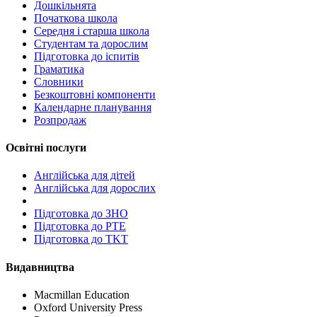
Дошкільнята
Початкова школа
Середня і старша школа
Студентам та дорослим
Підготовка до іспитів
Граматика
Словники
Безкоштовні компоненти
Календарне планування
Розпродаж
Освітні послуги
Англійська для дітей
Англійська для дорослих
Пiдготовка до ЗНО
Підготовка до PTE
Підготовка до TKT
Видавництва
Macmillan Education
Oxford University Press