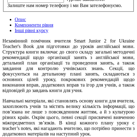
Залиште нам номер телефону і ми Вам зателефонуємо.
Опис
Компоненти рівня
Інші рівні курсу
Незамінний помічник вчителя Smart Junior 2 for Ukraine
Teacher's Book для підготовки до уроків англійської мови.
Структура книги включає до свого складу загальні методичні
рекомендації щодо організації занять з англійської мови,
детальний план організації та проведення занять, а також
завдання для контролю учнівських знань. Секції, що
фокусуються на детальному плані занять, складаються з
основних цілей уроку, покрокових рекомендацій щодо
виконання вправ, додаткових вправ та ігор для учнів, а також
відповідей до завдань книги для учня.
Навчальні матеріали, які становлять основу книги для вчителя,
захоплюють учнів та містять велику кількість інформації, що
пов’язана не лише з повсякденним життям, а й з культурою
різних країн. Окрім цього, певні секції присвячені вивченню
міжпредметних зв’язків. В кінці кожного плану уроку є
teacher’s notes, які нагадають вчителю, що потрібно принести з
додаткових матеріалів на наступний урок.