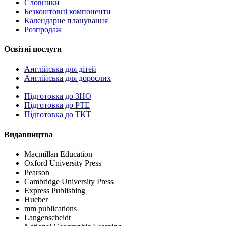
Словники
Безкоштовні компоненти
Календарне планування
Розпродаж
Освітні послуги
Англійська для дітей
Англійська для дорослих
Пiдготовка до ЗНО
Підготовка до PTE
Підготовка до TKT
Видавництва
Macmillan Education
Oxford University Press
Pearson
Cambridge University Press
Express Publishing
Hueber
mm publications
Langenscheidt