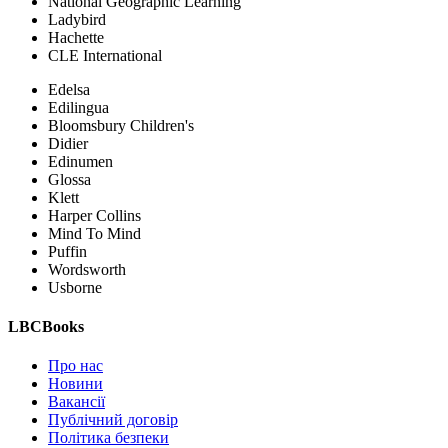
National Geographic Learning
Ladybird
Hachette
CLE International
Edelsa
Edilingua
Bloomsbury Children's
Didier
Edinumen
Glossa
Klett
Harper Collins
Mind To Mind
Puffin
Wordsworth
Usborne
LBCBooks
Про нас
Новини
Вакансії
Публічний договір
Політика безпеки