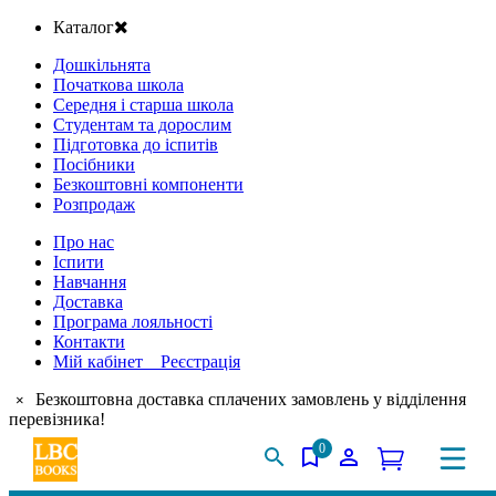
Каталог
Дошкільнята
Початкова школа
Середня і старша школа
Студентам та дорослим
Підготовка до іспитів
Посібники
Безкоштовні компоненти
Розпродаж
Про нас
Іспити
Навчання
Доставка
Програма лояльності
Контакти
Мій кабінет Реєстрація
Безкоштовна доставка сплачених замовлень у відділення
×
перевізника!
0