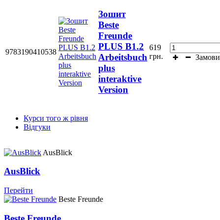
Зошит
Beste
Freunde
PLUS В1.2
619
9783190410538
грн.
Arbeitsbuch
Замови
plus
interaktive
Version
Курси того ж рівня
Відгуки
AusBlick
AusBlick
Перейти
Beste Freunde
Beste Freunde