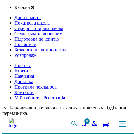
Каталог
Дошкільнята
Початкова школа
Середня і старша школа
Студентам та дорослим
Підготовка до іспитів
Посібники
Безкоштовні компоненти
Розпродаж
Про нас
Іспити
Навчання
Доставка
Програма лояльності
Контакти
Мій кабінет Реєстрація
Безкоштовна доставка сплачених замовлень у відділення
×
перевізника!
0