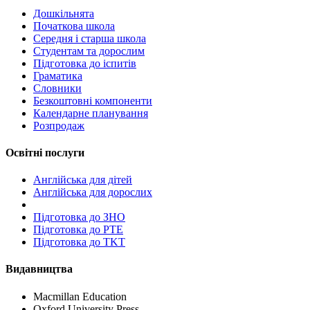
Дошкільнята
Початкова школа
Середня і старша школа
Студентам та дорослим
Підготовка до іспитів
Граматика
Словники
Безкоштовні компоненти
Календарне планування
Розпродаж
Освітні послуги
Англійська для дітей
Англійська для дорослих
Пiдготовка до ЗНО
Підготовка до PTE
Підготовка до TKT
Видавництва
Macmillan Education
Oxford University Press