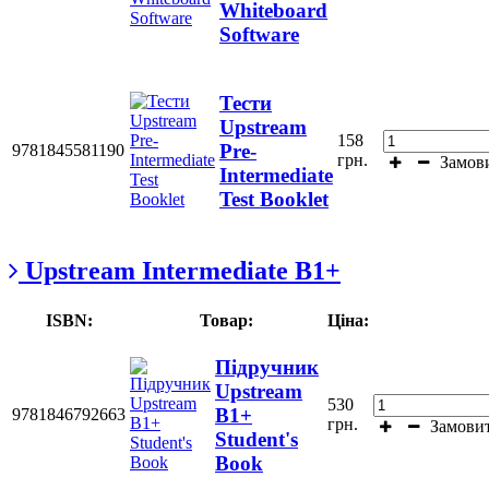
Whiteboard
Software
Тести
Upstream
158
Pre-
9781845581190
грн.
Замов
Intermediate
Test Booklet
Upstream Intermediate B1+
ISBN:
Товар:
Ціна:
Підручник
Upstream
530
B1+
9781846792663
грн.
Замови
Student's
Book