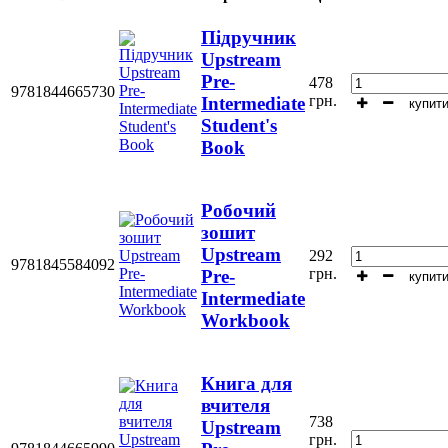
Підручник
Upstream
Pre-
478
9781844665730
грн.
Intermediate
купит
Student's
Book
Робочий
зошит
Upstream
292
9781845584092
грн.
Pre-
купит
Intermediate
Workbook
Книга для
вчителя
738
Upstream
грн.