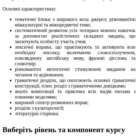
Основні характеристики:
тематичні блоки з широкого кола джерел; різноманітні
міжкультурні та міжпредметні теми;
систематичний розвиток усіх чотирьох мовних навичок
за допомогою реалістичних складних завдань, що
заохочують особисту участь учня;
лексичні вправи, що практикують та активують всю
необхідну лексику, включаючи словосполучення,
повсякденну англійську мову, фразові дієслова та
словотвір;
різноманітні автентичні стимулюючі завдання на
читання та аудіювання;
граматичні розділи, що охоплюють основні граматичні
конструкції, плюс розділ з граматичними довідками;
аналіз композиції та практика всіх видів письма з
повними моделями;
широкий спектр розмовних вправ;
розділи з культорології;
літературні сторінки.
Виберіть рівень та компонент курс у