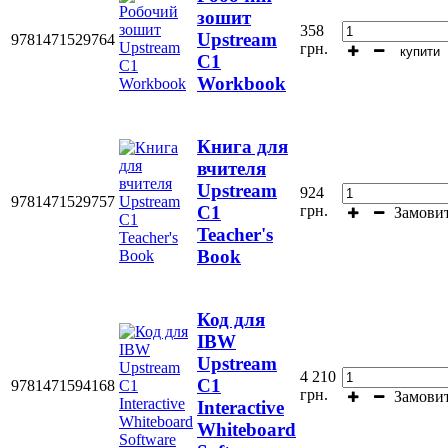
зошит
358
Upstream
9781471529764
грн.
купити
C1
Workbook
Книга для
вчителя
Upstream
924
9781471529757
грн.
C1
Замови
Teacher's
Book
Код для
IBW
Upstream
4 210
C1
9781471594168
грн.
Замови
Interactive
Whiteboard