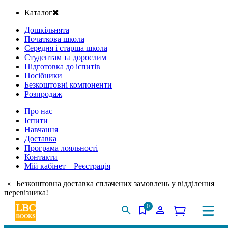
Каталог
Дошкільнята
Початкова школа
Середня і старша школа
Студентам та дорослим
Підготовка до іспитів
Посібники
Безкоштовні компоненти
Розпродаж
Про нас
Іспити
Навчання
Доставка
Програма лояльності
Контакти
Мій кабінет Реєстрація
Безкоштовна доставка сплачених замовлень у відділення
×
перевізника!
0