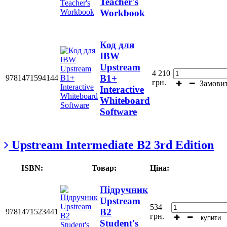
Teacher's
Workbook
Код для
IBW
Upstream
4 210
B1+
9781471594144
грн.
Замови
Interactive
Whiteboard
Software
Upstream Intermediate B2 3rd Edition
ISBN:
Товар:
Ціна:
Підручник
Upstream
534
B2
9781471523441
грн.
купити
Student's