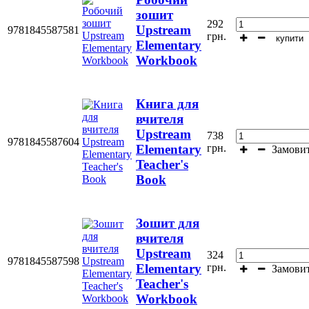
зошит
292
Upstream
9781845587581
грн.
купити
Elementary
Workbook
Книга для
вчителя
Upstream
738
9781845587604
грн.
Elementary
Замови
Teacher's
Book
Зошит для
вчителя
Upstream
324
9781845587598
грн.
Elementary
Замови
Teacher's
Workbook