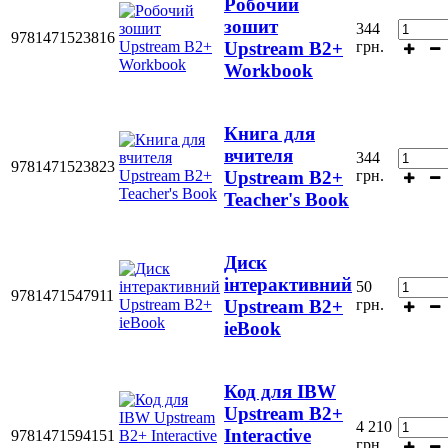
Робочий
зошит
344
9781471523816
грн.
Upstream B2+
Workbook
Книга для
вчителя
344
9781471523823
грн.
Upstream В2+
Teacher's Book
Диск
інтерактивний
50
9781471547911
грн.
Upstream B2+
ieBook
Код для IBW
Upstream B2+
4 210
Interactive
9781471594151
грн.