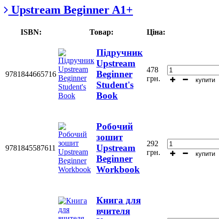
Upstream Beginner A1+
ISBN:
Товар:
Ціна:
Підручник
Upstream
478
Beginner
9781844665716
грн.
купити
Student's
Book
Робочий
зошит
292
Upstream
9781845587611
грн.
купити
Beginner
Workbook
Книга для
вчителя