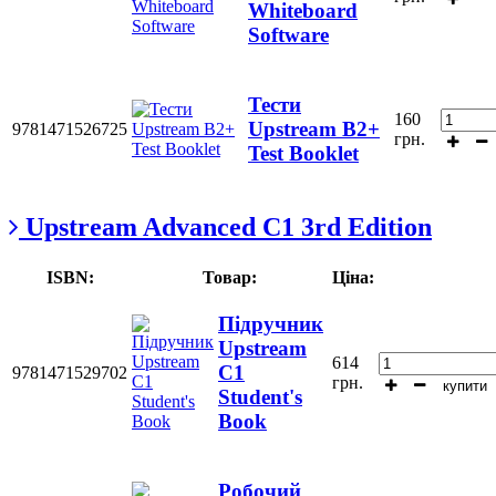
Whiteboard
Software
Тести
160
Upstream B2+
9781471526725
грн.
Test Booklet
Upstream Advanced C1 3rd Edition
ISBN:
Товар:
Ціна:
Підручник
Upstream
614
C1
9781471529702
грн.
купити
Student's
Book
Робочий