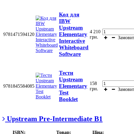
Код для
IBW
Upstream
4 210
Elementary
9781471594120
грн.
Замови
Interactive
Whiteboard
Software
Тести
Upstream
158
Elementary
9781845584085
грн.
Замови
Test
Booklet
Upstream Pre-Intermediate В1
ISBN:
Товар:
Ціна: