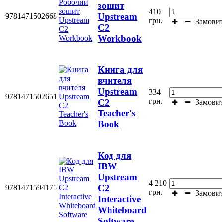
зошит
410
Upstream
9781471502668
грн.
Замови
С2
Workbook
Книга для
вчителя
Upstream
334
9781471502651
грн.
C2
Замови
Teacher's
Book
Код для
IBW
Upstream
4 210
C2
9781471594175
грн.
Замови
Interactive
Whiteboard
Software