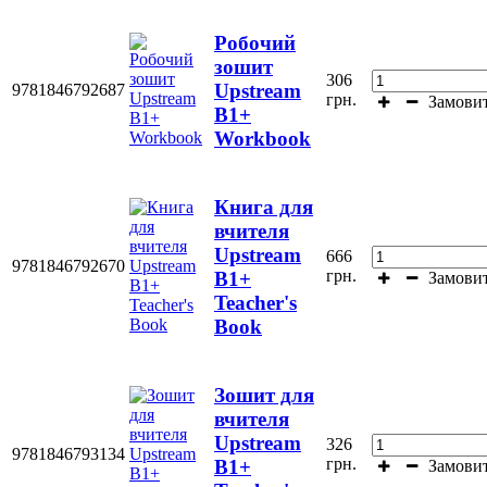
Робочий
зошит
306
Upstream
9781846792687
грн.
Замови
B1+
Workbook
Книга для
вчителя
Upstream
666
9781846792670
грн.
В1+
Замови
Teacher's
Book
Зошит для
вчителя
Upstream
326
9781846793134
грн.
В1+
Замови