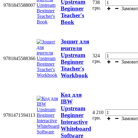
Upstream
738
9781845588007
грн.
Beginner
Замови
Teacher's
Book
Зошит для
вчителя
Upstream
324
9781845588366
грн.
Beginner
Замови
Teacher's
Workbook
Код для
IBW
Upstream
4 210
Beginner
9781471594113
грн.
Замови
Interactive
Whiteboard
Software