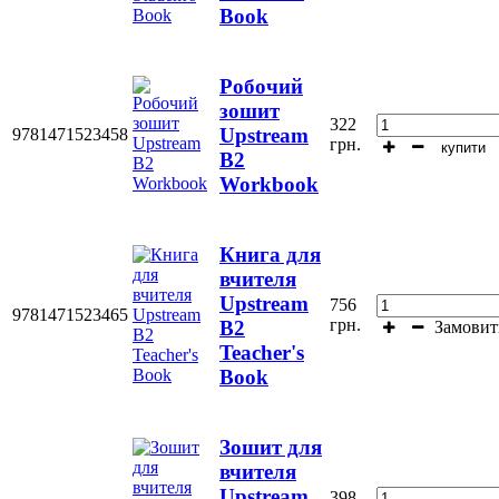
Book
Робочий
зошит
322
Upstream
9781471523458
грн.
купити
B2
Workbook
Книга для
вчителя
Upstream
756
9781471523465
грн.
В2
Замовит
Teacher's
Book
Зошит для
вчителя
Upstream
398