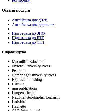
Розпродаж
Освітні послуги
Англійська для дітей
Англійська для дорослих
Пiдготовка до ЗНО
Підготовка до PTE
Підготовка до TKT
Видавництва
Macmillan Education
Oxford University Press
Pearson
Cambridge University Press
Express Publishing
Hueber
mm publications
Langenscheidt
National Geographic Learning
Ladybird
Hachette
CLE International