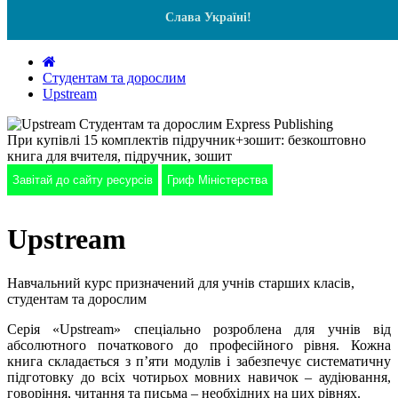
Слава Україні!
Студентам та дорослим
Upstream
При купівлі 15 комплектів підручник+зошит: безкоштовно
книга для вчителя, підручник, зошит
Завітай до сайту ресурсів
Гриф Міністерства
Upstream
Навчальний курс призначений для учнів старших класів,
студентам та дорослим
Серія «Upstream» спеціально розроблена для учнів від
абсолютного початкового до професійного рівня. Кожна
книга складається з п’яти модулів і забезпечує систематичну
підготовку до всіх чотирьох мовних навичок – аудіювання,
говоріння, читання та письма – необхідних на цих рівнях.