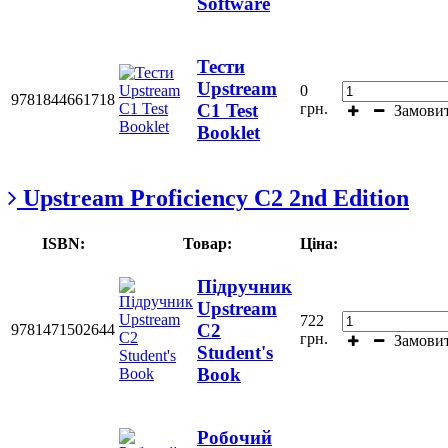
Software
Тести
Upstream
0
9781844661718
грн.
C1 Test
Замови
Booklet
Upstream Proficiency С2 2nd Edition
ISBN:
Товар:
Ціна:
Підручник
Upstream
722
C2
9781471502644
грн.
Замови
Student's
Book
Робочий