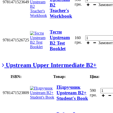
9781471523649
грн.
В2
Замовит
Teacher's
Workbook
Тести
Upstream
160
9781471526725
грн.
B2 Test
Замовит
Booklet
Upstream Upper Intermediate B2+
ISBN:
Товар:
Ціна:
Підручник
590
Upstream B2+
9781471523809
грн.
Student's Book