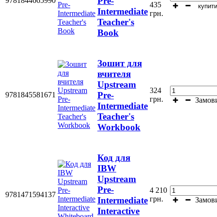
Pre-
9781844665990
435
купит
Intermediate
грн.
Teacher's
Book
Зошит для
вчителя
Upstream
324
Pre-
9781845581671
грн.
Замов
Intermediate
Teacher's
Workbook
Код для
IBW
Upstream
Pre-
4 210
9781471594137
грн.
Intermediate
Замов
Interactive