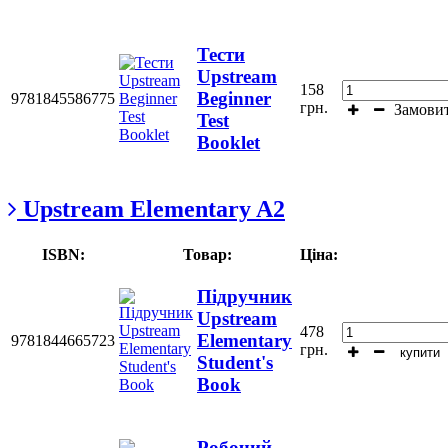
Тести
Upstream
158
Beginner
9781845586775
грн.
Замови
Test
Booklet
Upstream Elementary A2
ISBN:
Товар:
Ціна:
Підручник
Upstream
478
Elementary
9781844665723
грн.
купити
Student's
Book
Робочий