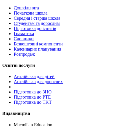
Дошкільнята
Початкова школа
Середня і старша школа
Студентам та дорослим
Підготовка до іспитів
Граматика
Словники
Безкоштовні компоненти
Календарне планування
Розпродаж
Освітні послуги
Англійська для дітей
Англійська для дорослих
Пiдготовка до ЗНО
Підготовка до PTE
Підготовка до TKT
Видавництва
Macmillan Education