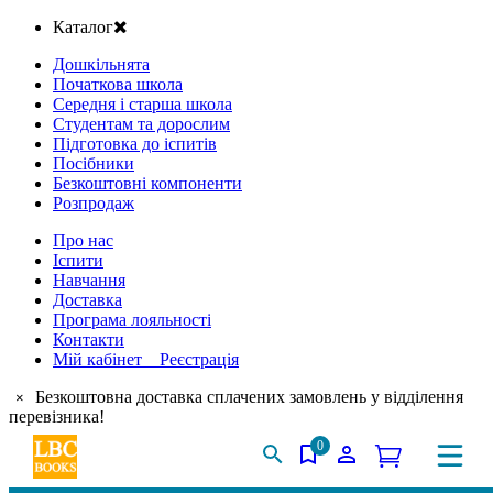
Каталог
Дошкільнята
Початкова школа
Середня і старша школа
Студентам та дорослим
Підготовка до іспитів
Посібники
Безкоштовні компоненти
Розпродаж
Про нас
Іспити
Навчання
Доставка
Програма лояльності
Контакти
Мій кабінет Реєстрація
Безкоштовна доставка сплачених замовлень у відділення
×
перевізника!
0