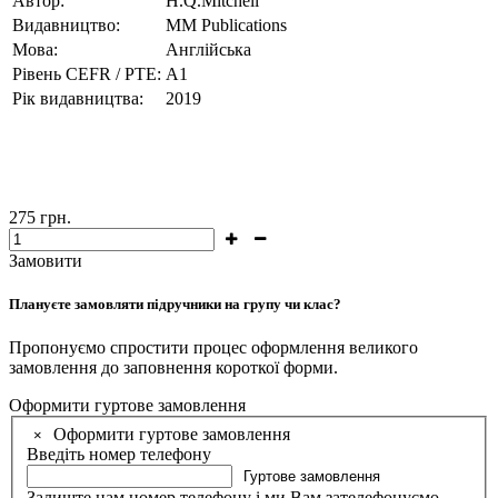
Автор:
H.Q.Mitchell
Видавництво:
MM Publications
Мова:
Англійська
Рівень CEFR / PTE:
A1
Рік видавництва:
2019
275
грн.
Замовити
Плануєте замовляти підручники на групу чи клас?
Пропонуємо спростити процес оформлення великого
замовлення до заповнення короткої форми.
Оформити гуртове замовлення
Оформити гуртове замовлення
×
Введіть номер телефону
Гуртове замовлення
Залиште нам номер телефону і ми Вам зателефонуємо.