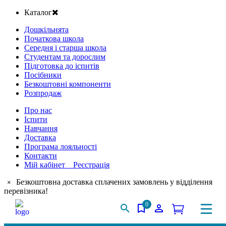
Каталог
Дошкільнята
Початкова школа
Середня і старша школа
Студентам та дорослим
Підготовка до іспитів
Посібники
Безкоштовні компоненти
Розпродаж
Про нас
Іспити
Навчання
Доставка
Програма лояльності
Контакти
Мій кабінет Реєстрація
Безкоштовна доставка сплачених замовлень у відділення
×
перевізника!
0