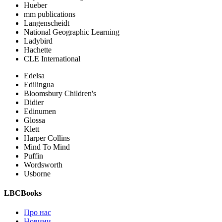
Hueber
mm publications
Langenscheidt
National Geographic Learning
Ladybird
Hachette
CLE International
Edelsa
Edilingua
Bloomsbury Children's
Didier
Edinumen
Glossa
Klett
Harper Collins
Mind To Mind
Puffin
Wordsworth
Usborne
LBCBooks
Про нас
Новини