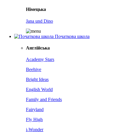
Німецька
Jana und Dino
Початкова школа
Англійська
Academy Stars
Beehive
Bright Ideas
English World
Family and Friends
Fairyland
Fly High
i-Wonder