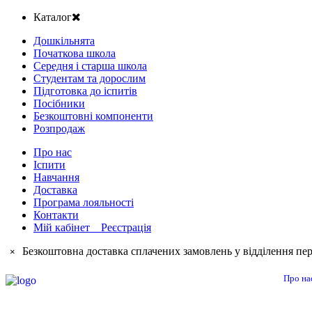
Каталог
Дошкільнята
Початкова школа
Середня і старша школа
Студентам та дорослим
Підготовка до іспитів
Посібники
Безкоштовні компоненти
Розпродаж
Про нас
Іспити
Навчання
Доставка
Програма лояльності
Контакти
Мій кабінет Реєстрація
Безкоштовна доставка сплачених замовлень у відділення пер
×
Про на