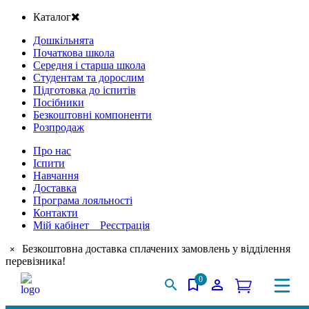
Каталог
Дошкільнята
Початкова школа
Середня і старша школа
Студентам та дорослим
Підготовка до іспитів
Посібники
Безкоштовні компоненти
Розпродаж
Про нас
Іспити
Навчання
Доставка
Програма лояльності
Контакти
Мій кабінет Реєстрація
Безкоштовна доставка сплачених замовлень у відділення
×
перевізника!
0