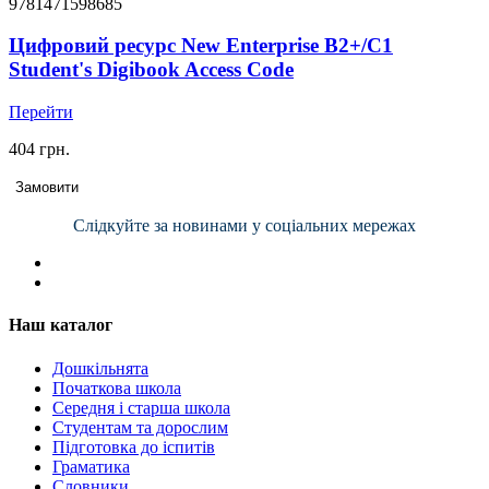
9781471598685
Цифровий ресурс New Enterprise B2+/C1
Student's Digibook Access Code
Перейти
404 грн.
Замовити
Слідкуйте за новинами у соціальних мережах
Наш каталог
Дошкільнята
Початкова школа
Середня і старша школа
Студентам та дорослим
Підготовка до іспитів
Граматика
Словники