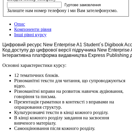
Гуртове замовлення
Залиште нам номер телефону і ми Вам зателефонуємо.
Опис
Компоненти рівня
Інші рівні курсу
Цифровий ресурс New Enterprise A1 Student`s Digibook Acce
Код доступу до цифрової версії підручника New Enterprise A
Інтерактивна платформа видавництва Express Publishing дл
Основні характеристики курсу:
12 тематичних блоків.
Різноманітні тексти для читання, що супроводжуються
відео.
Різноманітні вправи на розвиток навичок аудіювання,
говоріння та письма.
Презентація граматики в контексті з вправами на
опрацювання структур.
Культурознавчі тексти в кінці кожного розділу.
В кінці кожного розділу завдання на засвоєння
вивченого матеріалу.
Самооцінювання після кожного розділу.