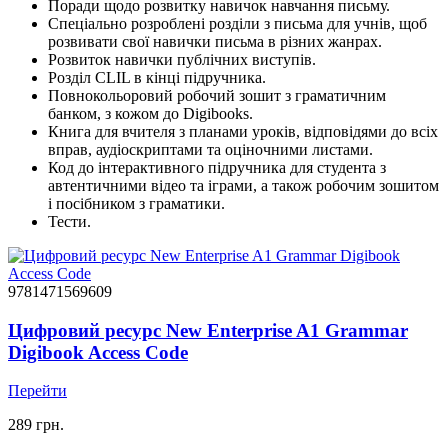
Поради щодо розвитку навичок навчання письму.
Спеціально розроблені розділи з письма для учнів, щоб
розвивати свої навички письма в різних жанрах.
Розвиток навички публічних виступів.
Розділ CLIL в кінці підручника.
Повнокольоровий робочий зошит з граматичним
банком, з кожом до Digibooks.
Книга для вчителя з планами уроків, відповідями до всіх
вправ, аудіоскриптами та оціночними листами.
Код до інтерактивного підручника для студента з
автентичними відео та іграми, а також робочим зошитом
і посібником з граматики.
Тести.
9781471569609
Цифровий ресурс New Enterprise A1 Grammar
Digibook Access Code
Перейти
289 грн.