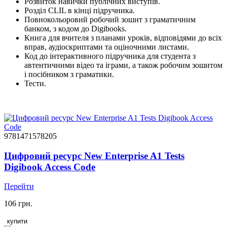
Розвиток навички публічних виступів.
Розділ CLIL в кінці підручника.
Повнокольоровий робочий зошит з граматичним
банком, з кодом до Digibooks.
Книга для вчителя з планами уроків, відповідями до всіх
вправ, аудіоскриптами та оціночними листами.
Код до інтерактивного підручника для студента з
автентичними відео та іграми, а також робочим зошитом
і посібником з граматики.
Тести.
9781471578205
Цифровий ресурс New Enterprise A1 Tests
Digibook Access Code
Перейти
106 грн.
купити