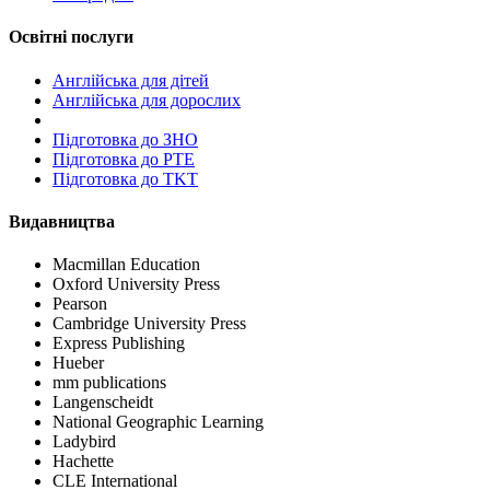
Освітні послуги
Англійська для дітей
Англійська для дорослих
Пiдготовка до ЗНО
Підготовка до PTE
Підготовка до TKT
Видавництва
Macmillan Education
Oxford University Press
Pearson
Cambridge University Press
Express Publishing
Hueber
mm publications
Langenscheidt
National Geographic Learning
Ladybird
Hachette
CLE International