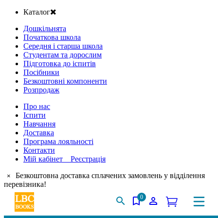
Каталог
Дошкільнята
Початкова школа
Середня і старша школа
Студентам та дорослим
Підготовка до іспитів
Посібники
Безкоштовні компоненти
Розпродаж
Про нас
Іспити
Навчання
Доставка
Програма лояльності
Контакти
Мій кабінет Реєстрація
Безкоштовна доставка сплачених замовлень у відділення
×
перевізника!
0