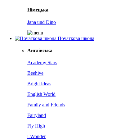
Німецька
Jana und Dino
Початкова школа
Англійська
Academy Stars
Beehive
Bright Ideas
English World
Family and Friends
Fairyland
Fly High
i-Wonder