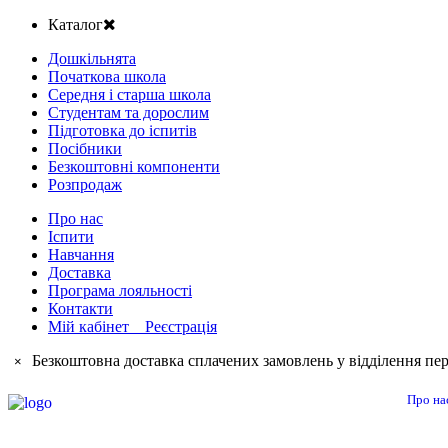
Каталог
Дошкільнята
Початкова школа
Середня і старша школа
Студентам та дорослим
Підготовка до іспитів
Посібники
Безкоштовні компоненти
Розпродаж
Про нас
Іспити
Навчання
Доставка
Програма лояльності
Контакти
Мій кабінет Реєстрація
Безкоштовна доставка сплачених замовлень у відділення пер
×
Про на