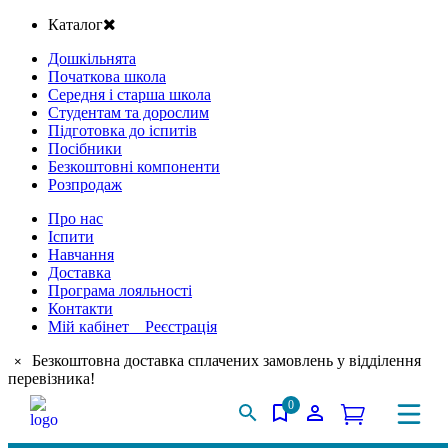
Каталог
Дошкільнята
Початкова школа
Середня і старша школа
Студентам та дорослим
Підготовка до іспитів
Посібники
Безкоштовні компоненти
Розпродаж
Про нас
Іспити
Навчання
Доставка
Програма лояльності
Контакти
Мій кабінет Реєстрація
Безкоштовна доставка сплачених замовлень у відділення
×
перевізника!
0