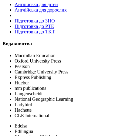
Англійська для дітей
Англійська для дорослих
Пiдготовка до ЗНО
Підготовка до PTE
Підготовка до TKT
Видавництва
Macmillan Education
Oxford University Press
Pearson
Cambridge University Press
Express Publishing
Hueber
mm publications
Langenscheidt
National Geographic Learning
Ladybird
Hachette
CLE International
Edelsa
Edilingua