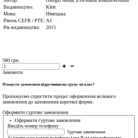
Автор:
Giorgio Motta, Eva-Maria Jenkins-Krumm
Видавництво:
Klett
Мова:
Німецька
Рівень CEFR / PTE:
A1
Рік видавництва:
2015
580
грн.
Замовити
Плануєте замовляти підручники на групу чи клас?
Пропонуємо спростити процес оформлення великого
замовлення до заповнення короткої форми.
Оформити гуртове замовлення
Оформити гуртове замовлення
×
Введіть номер телефону
Гуртове замовлення
Залиште нам номер телефону і ми Вам зателефонуємо.