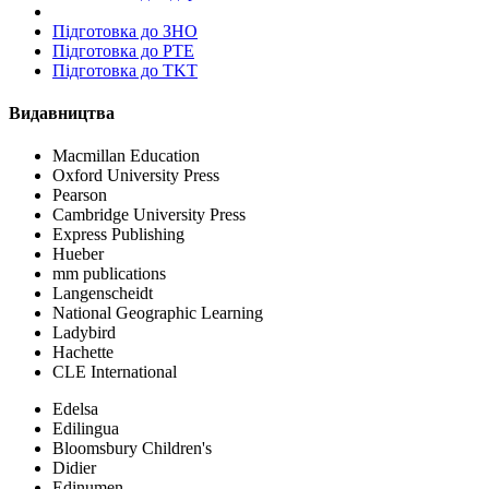
Пiдготовка до ЗНО
Підготовка до PTE
Підготовка до TKT
Видавництва
Macmillan Education
Oxford University Press
Pearson
Cambridge University Press
Express Publishing
Hueber
mm publications
Langenscheidt
National Geographic Learning
Ladybird
Hachette
CLE International
Edelsa
Edilingua
Bloomsbury Children's
Didier
Edinumen