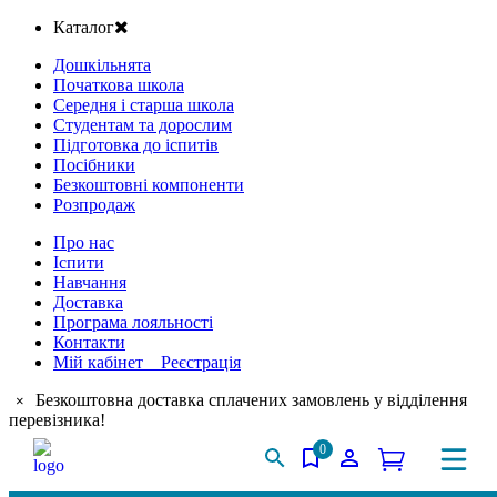
Каталог
Дошкільнята
Початкова школа
Середня і старша школа
Студентам та дорослим
Підготовка до іспитів
Посібники
Безкоштовні компоненти
Розпродаж
Про нас
Іспити
Навчання
Доставка
Програма лояльності
Контакти
Мій кабінет Реєстрація
Безкоштовна доставка сплачених замовлень у відділення
×
перевізника!
0