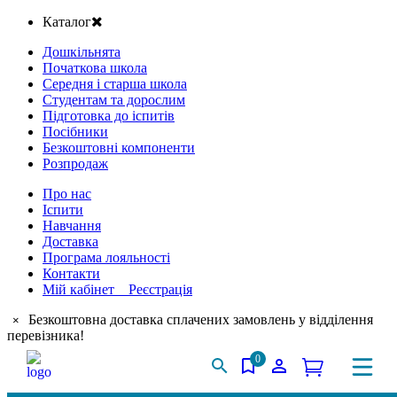
Каталог
Дошкільнята
Початкова школа
Середня і старша школа
Студентам та дорослим
Підготовка до іспитів
Посібники
Безкоштовні компоненти
Розпродаж
Про нас
Іспити
Навчання
Доставка
Програма лояльності
Контакти
Мій кабінет Реєстрація
Безкоштовна доставка сплачених замовлень у відділення
×
перевізника!
0