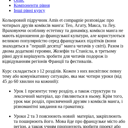
Опис
Компоненти рівня
Інші рівні курсу
Кольоровий підручник Amis et compagnie розповідає про
чотирьох друзів коміксів манга: Тео, Агату, Макса, та Леу.
Враховуючи особливу естетику та динаміку, комікси манга не
мають відношення до французької культури, але користуються
великою популярністю серед французьких підлітків (вони
знаходяться в "першій десятці" манга читачів у світі). Разом із
двома додаткові героями, Жозефін та Станісла, в третьому
рівні друзі вирішують зробити для читачів подорож із
відвідуванням регіонів Франції та фестивалів.
Курс складається з 12 розділів. Кожен з них висвітлює певну
тему або комунікативну ситуацію, яка має чотири уроки (від
45 до 60 хвилин на кожний):
Урок 1 презентує тему розділу, а також структури та
лексичний матеріал, що з'являються в ньому. Крім того,
урок має розділ, присвячений друзям з коміксів манга, і
різноманітні завдання на граматику.
Уроки 2 та 3 пояснюють новий матеріал, закріплюють
та поширюють його. Мова йде про французьке місто або
регіон, а також учням пропонують зробити проект або