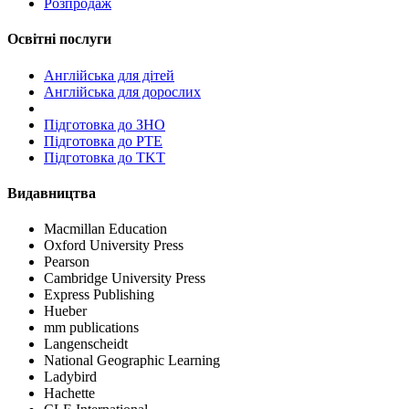
Розпродаж
Освітні послуги
Англійська для дітей
Англійська для дорослих
Пiдготовка до ЗНО
Підготовка до PTE
Підготовка до TKT
Видавництва
Macmillan Education
Oxford University Press
Pearson
Cambridge University Press
Express Publishing
Hueber
mm publications
Langenscheidt
National Geographic Learning
Ladybird
Hachette