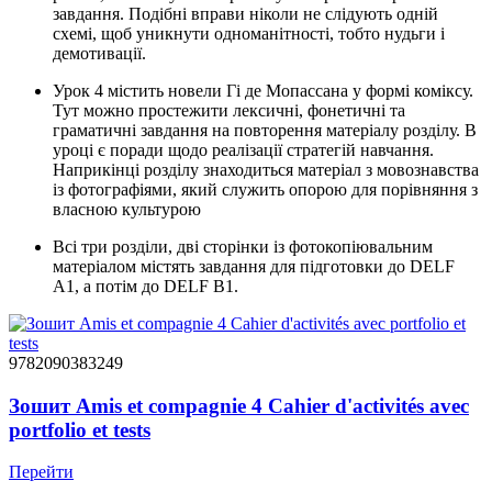
завдання. Подібні вправи ніколи не слідують одній
схемі, щоб уникнути одноманітності, тобто нудьги і
демотивації.
Урок 4 містить новели Гі де Мопассана у формі коміксу.
Тут можно простежити лексичні, фонетичні та
граматичні завдання на повторення матеріалу розділу. В
уроці є поради щодо реалізації стратегій навчання.
Наприкінці розділу знаходиться матеріал з мовознавства
із фотографіями, який служить опорою для порівняння з
власною культурою
Всі три розділи, дві сторінки із фотокопіювальним
матеріалом містять завдання для підготовки до DELF
A1, а потім до DELF B1.
9782090383249
Зошит Amis et compagnie 4 Cahier d'activités avec
portfolio et tests
Перейти