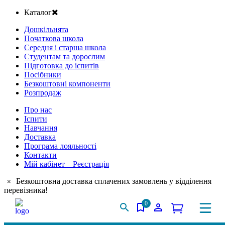
Каталог
Дошкільнята
Початкова школа
Середня і старша школа
Студентам та дорослим
Підготовка до іспитів
Посібники
Безкоштовні компоненти
Розпродаж
Про нас
Іспити
Навчання
Доставка
Програма лояльності
Контакти
Мій кабінет Реєстрація
Безкоштовна доставка сплачених замовлень у відділення
×
перевізника!
0