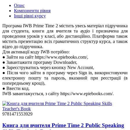
Опис
Компоненти рівня
Інші рівні курсу
Програма IWB Prime Time 2 містить увесь матеріал підручника
для студента, книги для вчителя та аудіо і призначена для
проведення уроків у класі, або дистанційно. Платформа також
містить презентацію всіх граматичних структур курса, а також
відео до підручника.
Для активації коду IWB потрібно:
● Зайти на сайт https://www.epiebooks.com/,
● Завантажити програму Downloader,
● Зареєструватись через кнопку New Account,
● Після чого зайти в програму через Sign in, використовуючи
електронну пошту та пароль, вказаний при реєстрації (в
попередньому кроці),
● Ввести код.
IWB завантажується, з сайту https://www.epiebooks.com/.
9781471553929
Книга для вчителя Prime Time 2 Public Speaking