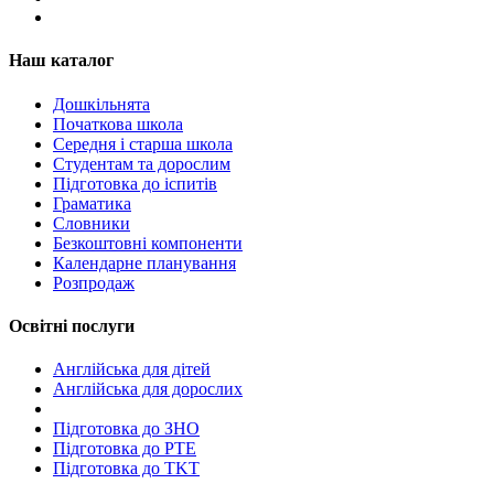
Наш каталог
Дошкільнята
Початкова школа
Середня і старша школа
Студентам та дорослим
Підготовка до іспитів
Граматика
Словники
Безкоштовні компоненти
Календарне планування
Розпродаж
Освітні послуги
Англійська для дітей
Англійська для дорослих
Пiдготовка до ЗНО
Підготовка до PTE
Підготовка до TKT