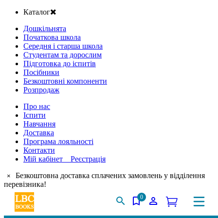
Каталог
Дошкільнята
Початкова школа
Середня і старша школа
Студентам та дорослим
Підготовка до іспитів
Посібники
Безкоштовні компоненти
Розпродаж
Про нас
Іспити
Навчання
Доставка
Програма лояльності
Контакти
Мій кабінет Реєстрація
Безкоштовна доставка сплачених замовлень у відділення
×
перевізника!
0