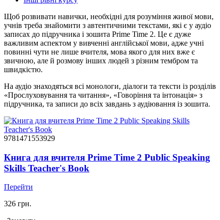
Щоб розвивати навички, необхідні для розуміння живої мови,
учнів треба знайомити з автентичними текстами, які є у аудіо
записах до підручника і зошита Prime Time 2. Це є дуже
важливим аспектом у вивченні англійської мови, адже учні
повинні чути не лише вчителя, мова якого для них вже є
звичною, але й розмову інших людей з різним тембром та
швидкістю.
На аудіо знаходяться всі монологи, діалоги та тексти із розділів
«Прослуховування та читання», «Говоріння та інтонація» з
підручника, та записи до всіх завдань з аудіювання із зошита.
9781471553929
Книга для вчителя Prime Time 2 Public Speaking
Skills Teacher's Book
Перейти
326 грн.