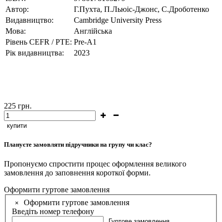
Автор:
Г.Пухта, П.Льюіс-Джонс, С.Дроботенко
Видавництво:
Cambridge University Press
Мова:
Англійська
Рівень CEFR / PTE:
Pre-A1
Рік видавництва:
2023
225
грн.
купити
Плануєте замовляти підручники на групу чи клас?
Пропонуємо спростити процес оформлення великого
замовлення до заповнення короткої форми.
Оформити гуртове замовлення
Оформити гуртове замовлення
×
Введіть номер телефону
Гуртове замовлення