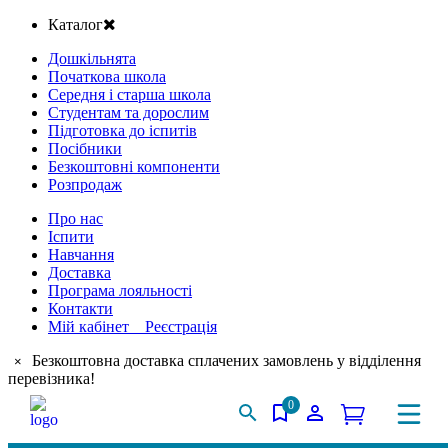
Каталог
Дошкільнята
Початкова школа
Середня і старша школа
Студентам та дорослим
Підготовка до іспитів
Посібники
Безкоштовні компоненти
Розпродаж
Про нас
Іспити
Навчання
Доставка
Програма лояльності
Контакти
Мій кабінет Реєстрація
Безкоштовна доставка сплачених замовлень у відділення
×
перевізника!
0