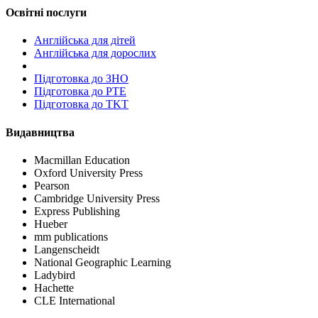
Освітні послуги
Англійська для дітей
Англійська для дорослих
Пiдготовка до ЗНО
Підготовка до PTE
Підготовка до TKT
Видавництва
Macmillan Education
Oxford University Press
Pearson
Cambridge University Press
Express Publishing
Hueber
mm publications
Langenscheidt
National Geographic Learning
Ladybird
Hachette
CLE International