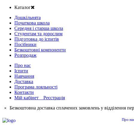
Каталог
Дошкільнята
Початкова школа
Середня і старша школа
Студентам та дорослим
Підготовка до іспитів
Посібники
Безкоштовні компоненти
Розпродаж
Про нас
Іспити
Навчання
Доставка
Програма лояльності
Контакти
Мій кабінет Реєстрація
Безкоштовна доставка сплачених замовлень у відділення пер
×
Про на