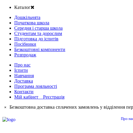
Каталог
Дошкільнята
Початкова школа
Середня і старша школа
Студентам та дорослим
Підготовка до іспитів
Посібники
Безкоштовні компоненти
Розпродаж
Про нас
Іспити
Навчання
Доставка
Програма лояльності
Контакти
Мій кабінет Реєстрація
Безкоштовна доставка сплачених замовлень у відділення пер
×
Про на