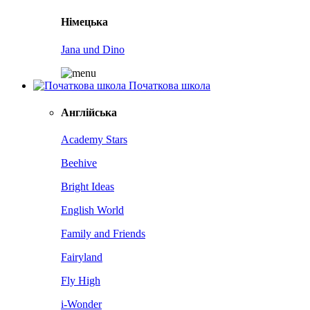
Німецька
Jana und Dino
Початкова школа
Англійська
Academy Stars
Beehive
Bright Ideas
English World
Family and Friends
Fairyland
Fly High
i-Wonder