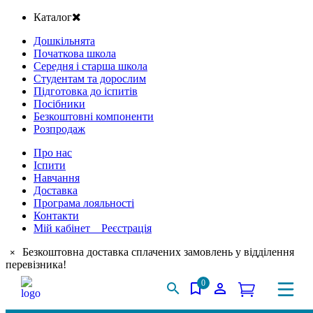
Каталог
Дошкільнята
Початкова школа
Середня і старша школа
Студентам та дорослим
Підготовка до іспитів
Посібники
Безкоштовні компоненти
Розпродаж
Про нас
Іспити
Навчання
Доставка
Програма лояльності
Контакти
Мій кабінет Реєстрація
Безкоштовна доставка сплачених замовлень у відділення
×
перевізника!
0