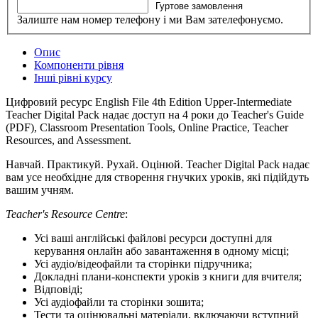
Гуртове замовлення
Залиште нам номер телефону і ми Вам зателефонуємо.
Опис
Компоненти рівня
Інші рівні курсу
Цифровий ресурс English File 4th Edition Upper-Intermediate
Teacher Digital Pack надає доступ на 4 роки до Teacher's Guide
(PDF), Classroom Presentation Tools, Online Practice, Teacher
Resources, and Assessment.
Навчай. Практикуй. Рухай. Оцінюй. Teacher Digital Pack надає
вам усе необхідне для створення гнучких уроків, які підійдуть
вашим учням.
Teacher's Resource Centre
:
Усі ваші англійські файлові ресурси доступні для
керування онлайн або завантаження в одному місці;
Усі аудіо/відеофайли та сторінки підручника;
Докладні плани-конспекти уроків з книги для вчителя;
Відповіді;
Усі аудіофайли та сторінки зошита;
Тести та оцінювальні матеріали, включаючи вступний