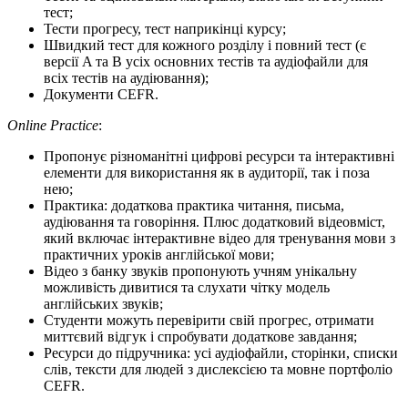
тест;
Тести прогресу, тест наприкінці курсу;
Швидкий тест для кожного розділу і повний тест (є
версії A та B усіх основних тестів та аудіофайли для
всіх тестів на аудіювання);
Документи CEFR.
Online Practice
:
Пропонує різноманітні цифрові ресурси та інтерактивні
елементи для використання як в аудиторії, так і поза
нею;
Практика: додаткова практика читання, письма,
аудіювання та говоріння. Плюс додатковий відеовміст,
який включає інтерактивне відео для тренування мови з
практичних уроків англійської мови;
Відео з банку звуків пропонують учням унікальну
можливість дивитися та слухати чітку модель
англійських звуків;
Студенти можуть перевірити свій прогрес, отримати
миттєвий відгук і спробувати додаткове завдання;
Ресурси до підручника: усі аудіофайли, сторінки, списки
слів, тексти для людей з дислексією та мовне портфоліо
CEFR.