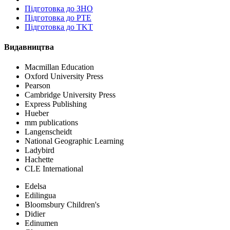
Пiдготовка до ЗНО
Підготовка до PTE
Підготовка до TKT
Видавництва
Macmillan Education
Oxford University Press
Pearson
Cambridge University Press
Express Publishing
Hueber
mm publications
Langenscheidt
National Geographic Learning
Ladybird
Hachette
CLE International
Edelsa
Edilingua
Bloomsbury Children's
Didier
Edinumen