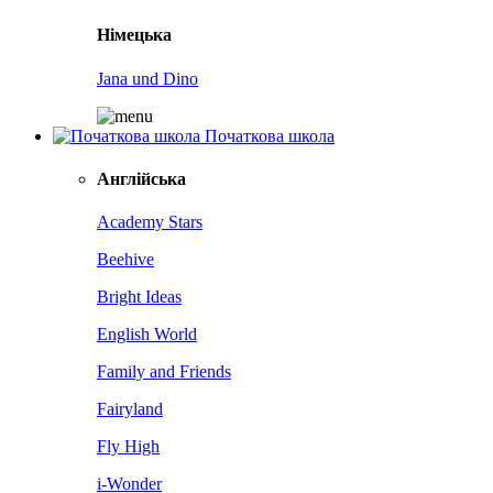
Німецька
Jana und Dino
Початкова школа
Англійська
Academy Stars
Beehive
Bright Ideas
English World
Family and Friends
Fairyland
Fly High
i-Wonder