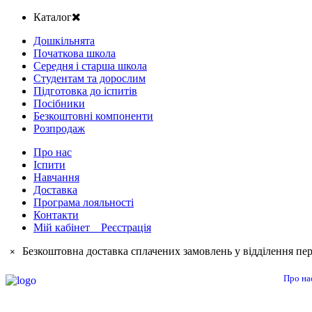
Каталог
Дошкільнята
Початкова школа
Середня і старша школа
Студентам та дорослим
Підготовка до іспитів
Посібники
Безкоштовні компоненти
Розпродаж
Про нас
Іспити
Навчання
Доставка
Програма лояльності
Контакти
Мій кабінет Реєстрація
Безкоштовна доставка сплачених замовлень у відділення пер
×
Про на