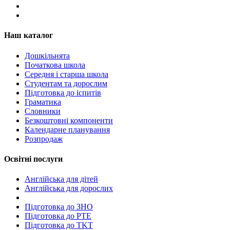
Наш каталог
Дошкільнята
Початкова школа
Середня і старша школа
Студентам та дорослим
Підготовка до іспитів
Граматика
Словники
Безкоштовні компоненти
Календарне планування
Розпродаж
Освітні послуги
Англійська для дітей
Англійська для дорослих
Пiдготовка до ЗНО
Підготовка до PTE
Підготовка до TKT