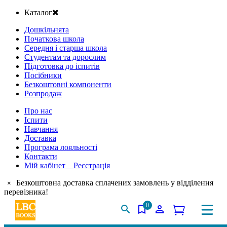
Каталог
Дошкільнята
Початкова школа
Середня і старша школа
Студентам та дорослим
Підготовка до іспитів
Посібники
Безкоштовні компоненти
Розпродаж
Про нас
Іспити
Навчання
Доставка
Програма лояльності
Контакти
Мій кабінет Реєстрація
Безкоштовна доставка сплачених замовлень у відділення
×
перевізника!
0