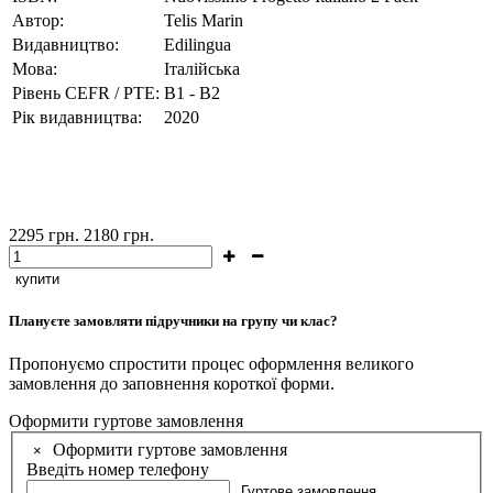
Автор:
Telis Marin
Видавництво:
Edilingua
Мова:
Італійська
Рівень CEFR / PTE:
B1 - B2
Рік видавництва:
2020
2295
грн.
2180
грн.
купити
Плануєте замовляти підручники на групу чи клас?
Пропонуємо спростити процес оформлення великого
замовлення до заповнення короткої форми.
Оформити гуртове замовлення
Оформити гуртове замовлення
×
Введіть номер телефону
Гуртове замовлення