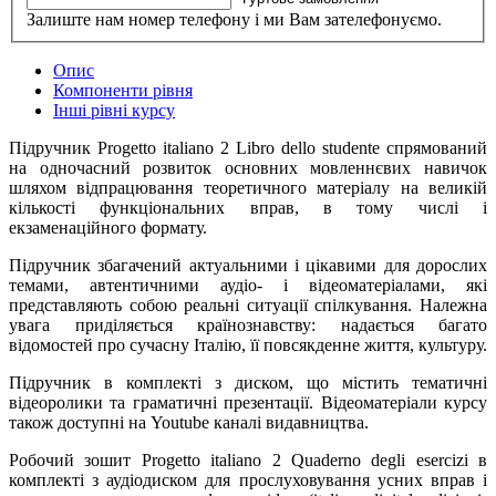
Залиште нам номер телефону і ми Вам зателефонуємо.
Опис
Компоненти рівня
Інші рівні курсу
Підручник Progetto italiano 2 Libro dello studente спрямований
на одночасний розвиток основних мовленнєвих навичок
шляхом відпрацювання теоретичного матеріалу на великій
кількості функціональних вправ, в тому числі і
екзаменаційного формату.
Підручник збагачений актуальними і цікавими для дорослих
темами, автентичними аудіо- і відеоматеріалами, які
представляють собою реальні ситуації спілкування. Належна
увага приділяється країнознавству: надається багато
відомостей про сучасну Італію, її повсякденне життя, культуру.
Підручник в комплекті з диском, що містить тематичні
відеоролики та граматичні презентації. Відеоматеріали курсу
також доступні на Youtube каналі видавництва.
Робочий зошит Progetto italiano 2 Quaderno degli esercizi в
комплекті з аудіодиском для прослуховування усних вправ і