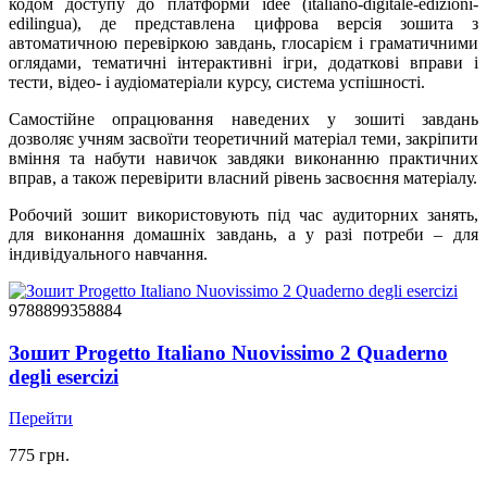
кодом доступу до платформи idee (italiano-digitale-edizioni-
edilingua), де представлена ​​цифрова версія зошита з
автоматичною перевіркою завдань, глосарієм і граматичними
оглядами, тематичні інтерактивні ігри, додаткові вправи і
тести, відео- і аудіоматеріали курсу, система успішності.
Самостійне опрацювання наведених у зошиті завдань
дозволяє учням засвоїти теоретичний матеріал теми, закріпити
вміння та набути навичок завдяки виконанню практичних
вправ, а також перевірити власний рівень засвоєння матеріалу.
Робочий зошит використовують під час аудиторних занять,
для виконання домашніх завдань, а у разі потреби – для
індивідуального навчання.
9788899358884
Зошит Progetto Italiano Nuovissimo 2 Quaderno
degli esercizi
Перейти
775 грн.