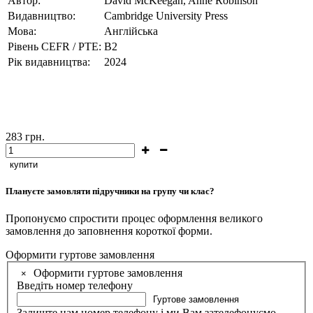
Автор:
David McKeegan, Anne Robinson
Видавництво:
Cambridge University Press
Мова:
Англійська
Рівень CEFR / PTE:
B2
Рік видавництва:
2024
283
грн.
купити
Плануєте замовляти підручники на групу чи клас?
Пропонуємо спростити процес оформлення великого
замовлення до заповнення короткої форми.
Оформити гуртове замовлення
Оформити гуртове замовлення
×
Введіть номер телефону
Гуртове замовлення
Залиште нам номер телефону і ми Вам зателефонуємо.