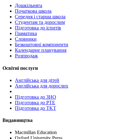
Дошкільнята
Початкова школа
Середня і старша школа
Студентам та дорослим
Підготовка до іспитів
Граматика
Словники
Безкоштовні компоненти
Календарне планування
Розпродаж
Освітні послуги
Англійська для дітей
Англійська для дорослих
Пiдготовка до ЗНО
Підготовка до PTE
Підготовка до TKT
Видавництва
Macmillan Education
Oxford University Press