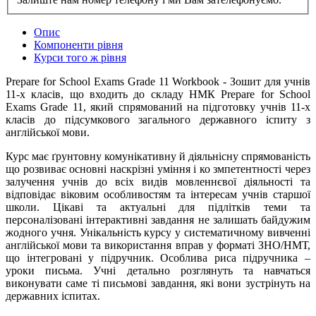
Опис
Компоненти рівня
Курси того ж рівня
Prepare for School Exams Grade 11 Workbook - Зошит для учнів
11-х класів, що входить до складу НМК Prepare for School
Exams Grade 11, який спрямований на підготовку учнів 11-х
класів до підсумкового загального державного іспиту з
англійської мови.
Курс має ґрунтовну комунікативну й діяльнісну спрямованість
що розвиває основні наскрізні уміння і ко змпетентності через
залучення учнів до всіх видів мовленнєвої діяльності та
відповідає віковим особливостям та інтересам учнів старшої
школи. Цікаві та актуальні для підлітків теми та
персоналізовані інтерактивні завдання не залишать байдужим
жодного учня. Унікальність курсу у систематичному вивченні
англійської мови та використання вправ у форматі ЗНО/НМТ,
що інтегровані у підручник. Особлива риса підручника –
уроки письма. Учні детально розглянуть та навчаться
виконувати саме ті письмові завдання, які вони зустрінуть на
державних іспитах.