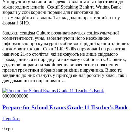
У підручнику залишились деякі завдання для підготовки до
міжнародних іспитів. Секції Speaking Bank та Writing Bank
зібрали у собі корисні поради для підготовки до
екзаменаційних завдань. Також додано практичний тест у
форматі ЗНО.
Завдяки секціям Culture розвиватимуться соціокультурної
компетентності учня, забезпечуючи його необхідною
інформацією про культурні особливості рідної країни та інших
англомовних країн. Секції Life Skills спрямовані на розвиток
навичок 21-го століття, які виховують не лише свідомого
громадянина, а й порядну та виховану особистість. Словник,
додаткові вправи на закріплення вивченого та пояснення
правил граматики зібрано наприкінці підручника. Відео та
завдання до них стануть у пригоді як для роботи у класі, так і
для домашнього опрацювання.
00000000000
Prepare for School Exams Grade 11 Teacher's Book
Перейти
0 грн.