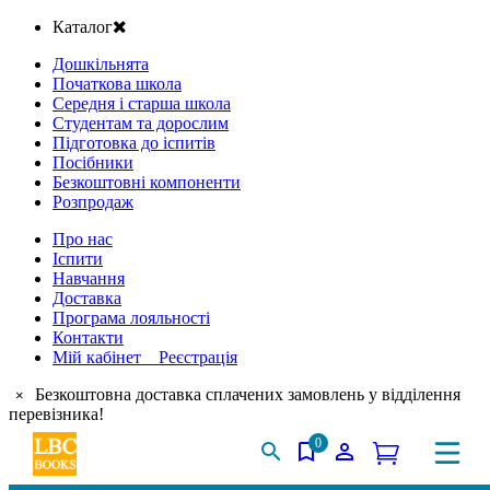
Каталог
Дошкільнята
Початкова школа
Середня і старша школа
Студентам та дорослим
Підготовка до іспитів
Посібники
Безкоштовні компоненти
Розпродаж
Про нас
Іспити
Навчання
Доставка
Програма лояльності
Контакти
Мій кабінет Реєстрація
Безкоштовна доставка сплачених замовлень у відділення
×
перевізника!
0