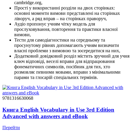
cambridge.org,
Прості у використанні розділи на двох сторінках:
основні моменти вимови представлені на сторінках
ліворуч, а ряд вправ – на сторінках праворуч,
Аудіо пропонує учням чітку модель для
прослуховування, повторення та практики власної
вимови,
Тести для самодіагностики на середньому та
просунутому рівнях допомагають учням визначити
власні проблеми з вимовою та зосередитися на них,
Додатковий довідковий розділ містить зручний для учня
ключ відповіді, веселі вправи для відпрацювання
фонематичних символів, посібник для тих, хто
розмовляє певними мовами, вправи з мінімальними
парами та глосарій спеціальних термінів.
9781316630068
Книга English Vocabulary in Use 3rd Edition
Advanced with answers and eBook
Перейти