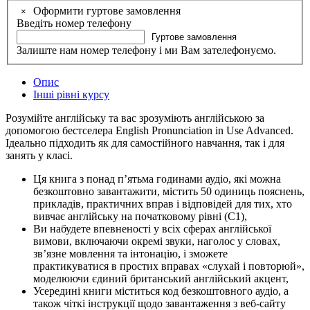
Оформити гуртове замовлення
×
Введіть номер телефону
Гуртове замовлення
Залиште нам номер телефону і ми Вам зателефонуємо.
Опис
Інші рівні курсу
Розумійте англійську та вас зрозуміють англійською за
допомогою бестселера English Pronunciation in Use Advanced.
Ідеально підходить як для самостійного навчання, так і для
занять у класі.
Ця книга з понад п’ятьма годинами аудіо, які можна
безкоштовно завантажити, містить 50 одиниць пояснень,
прикладів, практичних вправ і відповідей для тих, хто
вивчає англійську на початковому рівні (C1),
Ви набудете впевненості у всіх сферах англійської
вимови, включаючи окремі звуки, наголос у словах,
зв’язне мовлення та інтонацію, і зможете
практикуватися в простих вправах «слухай і повторюй»,
моделюючи єдиний британський англійський акцент,
Усередині книги міститься код безкоштовного аудіо, а
також чіткі інструкції щодо завантаження з веб-сайту