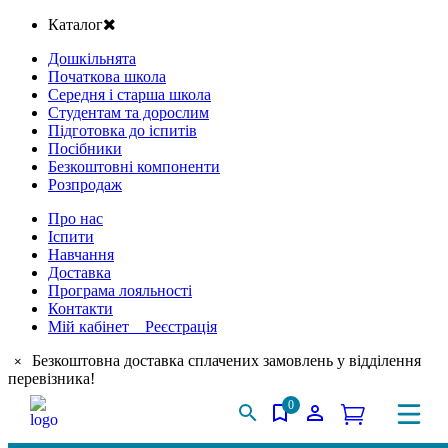
Каталог
Дошкільнята
Початкова школа
Середня і старша школа
Студентам та дорослим
Підготовка до іспитів
Посібники
Безкоштовні компоненти
Розпродаж
Про нас
Іспити
Навчання
Доставка
Програма лояльності
Контакти
Мій кабінет Реєстрація
Безкоштовна доставка сплачених замовлень у відділення
×
перевізника!
0