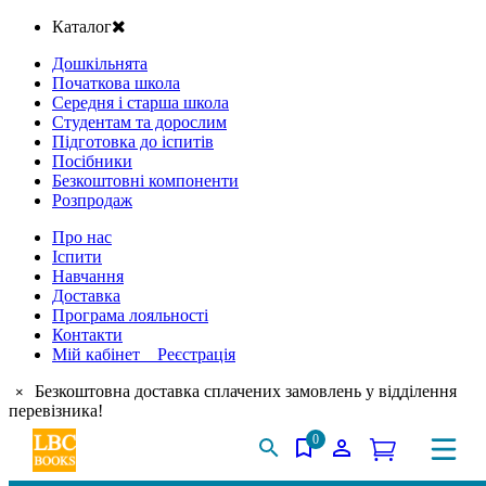
Каталог
Дошкільнята
Початкова школа
Середня і старша школа
Студентам та дорослим
Підготовка до іспитів
Посібники
Безкоштовні компоненти
Розпродаж
Про нас
Іспити
Навчання
Доставка
Програма лояльності
Контакти
Мій кабінет Реєстрація
Безкоштовна доставка сплачених замовлень у відділення
×
перевізника!
0