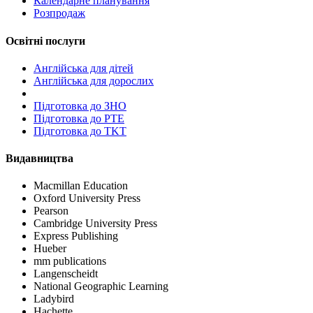
Календарне планування
Розпродаж
Освітні послуги
Англійська для дітей
Англійська для дорослих
Пiдготовка до ЗНО
Підготовка до PTE
Підготовка до TKT
Видавництва
Macmillan Education
Oxford University Press
Pearson
Cambridge University Press
Express Publishing
Hueber
mm publications
Langenscheidt
National Geographic Learning
Ladybird
Hachette