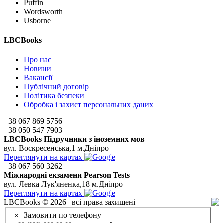
Puffin
Wordsworth
Usborne
LBCBooks
Про нас
Новини
Вакансії
Публічний договір
Політика безпеки
Обробка і захист персональних даних
+38 067 869 5756
+38 050 547 7903
LBCBooks Підручники з іноземних мов
вул. Воскресенська,1 м.Дніпро
Переглянути на картах
+38 067 560 3262
Мiжнароднi екзамени Pearson Tests
вул. Левка Лук'яненка,18 м.Дніпро
Переглянути на картах
LBCBooks © 2026 | всі права захищені
Замовити по телефону
×