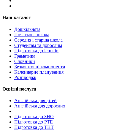
Наш каталог
Дошкільнята
Початкова школа
Середня і старша школа
Студентам та дорослим
Підготовка до іспитів
Граматика
Словники
Безкоштовні компоненти
Календарне планування
Розпродаж
Освітні послуги
Англійська для дітей
Англійська для дорослих
Пiдготовка до ЗНО
Підготовка до PTE
Підготовка до TKT