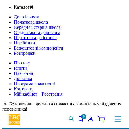
Каталог
Дошкільнята
Початкова школа
Середня і старша школа
Студентам та дорослим
Підготовка до іспитів
Посібники
Безкоштовні компоненти
Розпродаж
Про нас
Іспити
Навчання
Доставка
Програма лояльності
Контакти
Мій кабінет Реєстрація
Безкоштовна доставка сплачених замовлень у відділення
×
перевізника!
0