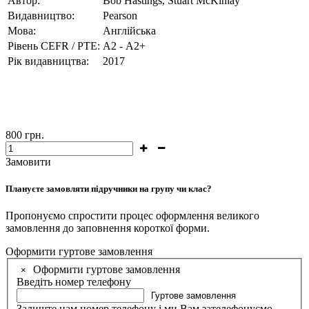
Автор:
Bob Hastings, Stuart McKinlay
Видавництво:
Pearson
Мова:
Англійська
Рівень CEFR / PTE:
А2 - А2+
Рік видавництва:
2017
800
грн.
Замовити
Плануєте замовляти підручники на групу чи клас?
Пропонуємо спростити процес оформлення великого
замовлення до заповнення короткої форми.
Оформити гуртове замовлення
Оформити гуртове замовлення
×
Введіть номер телефону
Гуртове замовлення
Залиште нам номер телефону і ми Вам зателефонуємо.