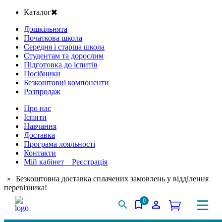
Каталог
Дошкільнята
Початкова школа
Середня і старша школа
Студентам та дорослим
Підготовка до іспитів
Посібники
Безкоштовні компоненти
Розпродаж
Про нас
Іспити
Навчання
Доставка
Програма лояльності
Контакти
Мій кабінет Реєстрація
Безкоштовна доставка сплачених замовлень у відділення
×
перевізника!
0