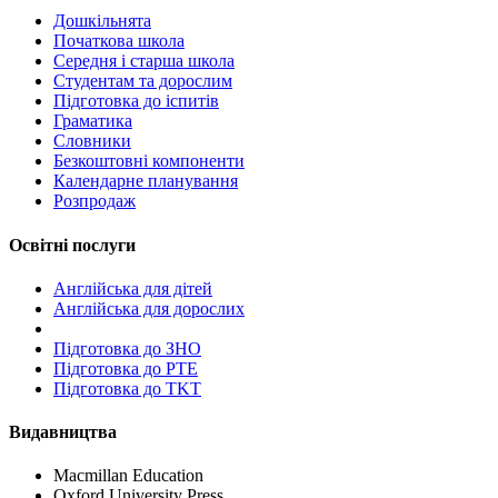
Дошкільнята
Початкова школа
Середня і старша школа
Студентам та дорослим
Підготовка до іспитів
Граматика
Словники
Безкоштовні компоненти
Календарне планування
Розпродаж
Освітні послуги
Англійська для дітей
Англійська для дорослих
Пiдготовка до ЗНО
Підготовка до PTE
Підготовка до TKT
Видавництва
Macmillan Education
Oxford University Press