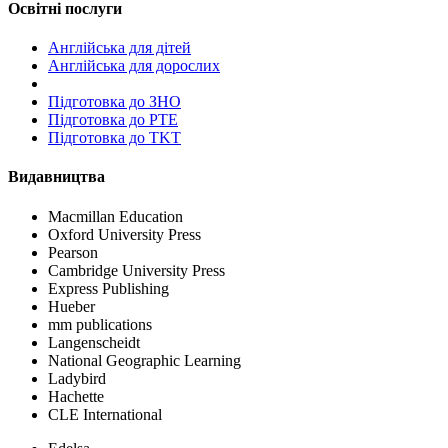
Освітні послуги
Англійська для дітей
Англійська для дорослих
Пiдготовка до ЗНО
Підготовка до PTE
Підготовка до TKT
Видавництва
Macmillan Education
Oxford University Press
Pearson
Cambridge University Press
Express Publishing
Hueber
mm publications
Langenscheidt
National Geographic Learning
Ladybird
Hachette
CLE International