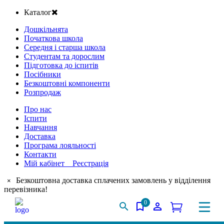
Каталог
Дошкільнята
Початкова школа
Середня і старша школа
Студентам та дорослим
Підготовка до іспитів
Посібники
Безкоштовні компоненти
Розпродаж
Про нас
Іспити
Навчання
Доставка
Програма лояльності
Контакти
Мій кабінет Реєстрація
Безкоштовна доставка сплачених замовлень у відділення
×
перевізника!
0