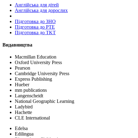
Англійська для дітей
Англійська для дорослих
Пiдготовка до ЗНО
Підготовка до PTE
Підготовка до TKT
Видавництва
Macmillan Education
Oxford University Press
Pearson
Cambridge University Press
Express Publishing
Hueber
mm publications
Langenscheidt
National Geographic Learning
Ladybird
Hachette
CLE International
Edelsa
Edilingua