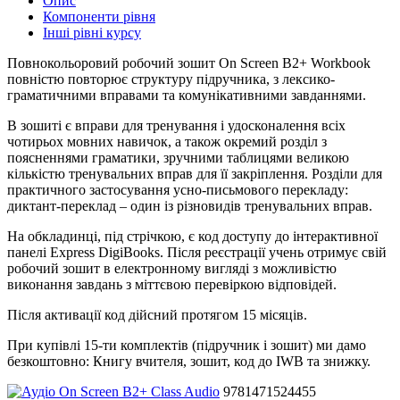
Опис
Компоненти рівня
Інші рівні курсу
Повнокольоровий робочий зошит On Screen В2+ Workbook
повністю повторює структуру підручника, з лексико-
граматичними вправами та комунікативними завданнями.
В зошиті є вправи для тренування і удосконалення всіх
чотирьох мовних навичок, а також окремий розділ з
поясненнями граматики, зручними таблицями великою
кількістю тренувальних вправ для її закріплення. Розділи для
практичного застосування усно-письмового перекладу:
диктант-переклад – один із різновидів тренувальних вправ.
На обкладинці, під стрічкою, є код доступу до інтерактивної
панелі Express DigiBooks. Після реєстрації учень отримує свій
робочий зошит в електронному вигляді з можливістю
виконання завдань з міттєвою перевіркою відповідей.
Після активації код дійсний протягом 15 місяців.
При купівлі 15-ти комплектів (підручник і зошит) ми дамо
безкоштовно: Книгу вчителя, зошит, код до IWВ та знижку.
9781471524455