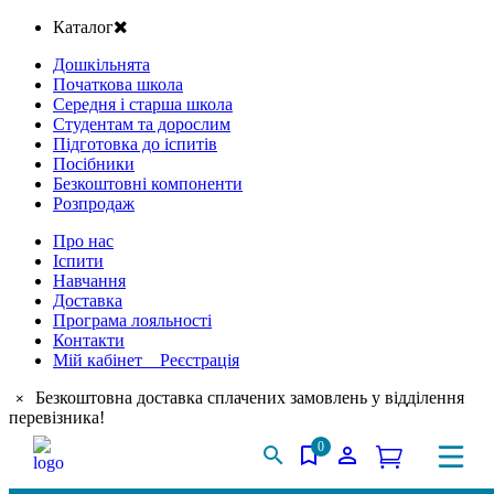
Каталог
Дошкільнята
Початкова школа
Середня і старша школа
Студентам та дорослим
Підготовка до іспитів
Посібники
Безкоштовні компоненти
Розпродаж
Про нас
Іспити
Навчання
Доставка
Програма лояльності
Контакти
Мій кабінет Реєстрація
Безкоштовна доставка сплачених замовлень у відділення
×
перевізника!
0