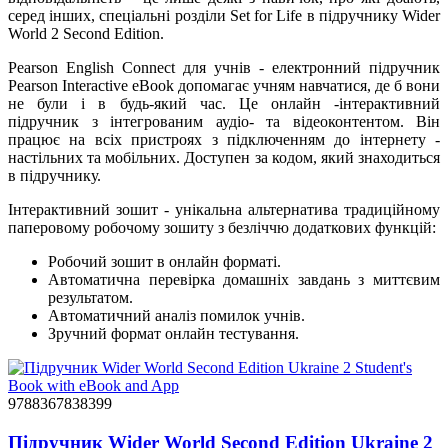
серед інших, спеціальні розділи Set for Life в підручнику Wider
World 2 Second Edition.
Pearson English Connect для учнів - електронний підручник
Pearson Interactive eBook допомагає учням навчатися, де б вони
не були і в будь-який час. Це онлайн -інтерактивний
підручник з інтегрованим аудіо- та відеоконтентом. Він
працює на всіх пристроях з підключенням до інтернету -
настільних та мобільних. Доступен за кодом, який знаходиться
в підручнику.
Інтерактивний зошит - унікальна альтернатива традиційному
паперовому робочому зошиту з безліччю додаткових функцій:
Робочий зошит в онлайн форматі.
Автоматична перевірка домашніх завдань з миттєвим
результатом.
Автоматичний аналіз помилок учнів.
Зручний формат онлайн тестування.
9788367838399
Підручник Wider World Second Edition Ukraine 2