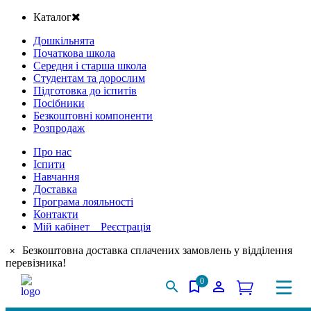
Каталог
Дошкільнята
Початкова школа
Середня і старша школа
Студентам та дорослим
Підготовка до іспитів
Посібники
Безкоштовні компоненти
Розпродаж
Про нас
Іспити
Навчання
Доставка
Програма лояльності
Контакти
Мій кабінет Реєстрація
Безкоштовна доставка сплачених замовлень у відділення
×
перевізника!
0