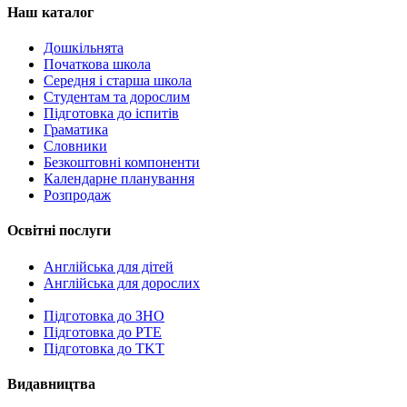
Наш каталог
Дошкільнята
Початкова школа
Середня і старша школа
Студентам та дорослим
Підготовка до іспитів
Граматика
Словники
Безкоштовні компоненти
Календарне планування
Розпродаж
Освітні послуги
Англійська для дітей
Англійська для дорослих
Пiдготовка до ЗНО
Підготовка до PTE
Підготовка до TKT
Видавництва