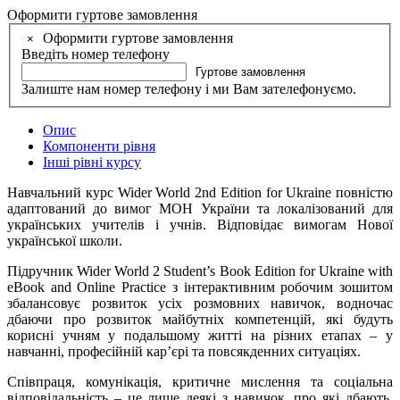
Оформити гуртове замовлення
Оформити гуртове замовлення
×
Введіть номер телефону
Гуртове замовлення
Залиште нам номер телефону і ми Вам зателефонуємо.
Опис
Компоненти рівня
Інші рівні курсу
Навчальний курс Wider World 2nd Edition for Ukraine повністю
адаптований до вимог МОН України та локалізований для
українських учителів і учнів. Відповідає вимогам Нової
української школи.
Підручник Wider World 2 Student’s Book Edition for Ukraine with
eBook and Online Practice з інтерактивним робочим зошитом
збалансовує розвиток усіх розмовних навичок, водночас
дбаючи про розвиток майбутніх компетенцій, які будуть
корисні учням у подальшому житті на різних етапах – у
навчанні, професійній кар’єрі та повсякденних ситуаціях.
Співпраця, комунікація, критичне мислення та соціальна
відповідальність – це лише деякі з навичок, про які дбають,