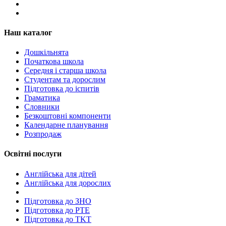
Наш каталог
Дошкільнята
Початкова школа
Середня і старша школа
Студентам та дорослим
Підготовка до іспитів
Граматика
Словники
Безкоштовні компоненти
Календарне планування
Розпродаж
Освітні послуги
Англійська для дітей
Англійська для дорослих
Пiдготовка до ЗНО
Підготовка до PTE
Підготовка до TKT