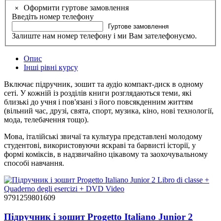
Оформити гуртове замовлення
×
Введіть номер телефону
Гуртове замовлення
Залиште нам номер телефону і ми Вам зателефонуємо.
Опис
Інші рівні курсу
Включає підручник, зошит та аудіо компакт-диск в одному
сеті. У кожній із розділів книги розглядаються теми, які
близькі до учня і пов'язані з його повсякденним життям
(вільний час, друзі, свята, спорт, музика, кіно, нові технології,
мода, телебачення тощо).
Мова, італійські звичаї та культура представлені молодому
студентові, використовуючи яскраві та барвисті історії, у
формі коміксів, в надзвичайно цікавому та заохочувальному
способі навчання.
9791259801609
Підручник і зошит Progetto Italiano Junior 2