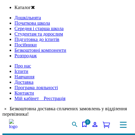
Каталог
Дошкільнята
Початкова школа
Середня і старша школа
Студентам та дорослим
Підготовка до іспитів
Посібники
Безкоштовні компоненти
Розпродаж
Про нас
Іспити
Навчання
Доставка
Програма лояльності
Контакти
Мій кабінет Реєстрація
Безкоштовна доставка сплачених замовлень у відділення
×
перевізника!
0