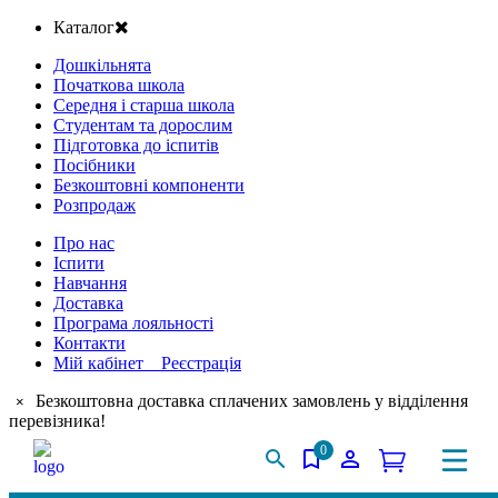
Каталог
Дошкільнята
Початкова школа
Середня і старша школа
Студентам та дорослим
Підготовка до іспитів
Посібники
Безкоштовні компоненти
Розпродаж
Про нас
Іспити
Навчання
Доставка
Програма лояльності
Контакти
Мій кабінет Реєстрація
Безкоштовна доставка сплачених замовлень у відділення
×
перевізника!
0