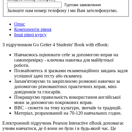
Гуртове замовлення
Залиште нам номер телефону і ми Вам зателефонуємо.
Опис
Компоненти рівня
Інші рівні курсу
З підручником Go Getter 4 Students' Book with eBook:
Навчаємось оцінювати себе за допомогою вправ на
самоперевірку - ключова навичка для майбутньої
роботи.
Познайомтесь зі зразками екзаменаційних завдань задля
успішної здачі тесту або екзамену.
Запам'ятовуємо та закріплюємо розмовні навички за
допомогою різноманітних практичних вправ, міні-
довідників та глосаріїв.
Покращуємо правильність використання англійської
мови за допомогою покрокових вправ.
ВВС - сюжети на тему культури, звичаїв та традицій.
Матеріал, розрахований на 70-120 навчальних годин.
Електронний підручник Pearson Interactive eBook допомагає
учням навчатися, де б вони не були і в будь-який час. Це