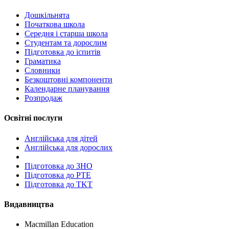
Дошкільнята
Початкова школа
Середня і старша школа
Студентам та дорослим
Підготовка до іспитів
Граматика
Словники
Безкоштовні компоненти
Календарне планування
Розпродаж
Освітні послуги
Англійська для дітей
Англійська для дорослих
Пiдготовка до ЗНО
Підготовка до PTE
Підготовка до TKT
Видавництва
Macmillan Education