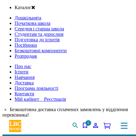
Каталог
Дошкільнята
Початкова школа
Середня і старша школа
Студентам та дорослим
Підготовка до іспитів
Посібники
Безкоштовні компоненти
Розпродаж
Про нас
Іспити
Навчання
Доставка
Програма лояльності
Контакти
Мій кабінет Реєстрація
Безкоштовна доставка сплачених замовлень у відділення
×
перевізника!
0