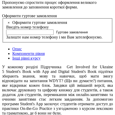
Пропонуємо спростити процес оформлення великого
замовлення до заповнення короткої форми.
Оформити гуртове замовлення
Оформити гуртове замовлення
×
Введіть номер телефону
Гуртове замовлення
Залиште нам номер телефону і ми Вам зателефонуємо.
Опис
Компоненти рівня
Інші рівні курсу
У кожному розділі Підручника Get Involved for Ukraine
5 Student's Book with App and Digital Student's Book підлітки
збирають знання, мову та навички, щоб мати змогу
відповідати на запитання WDYT? (Що ви думаєте?) питання,
яке відкриває кожен блок. Завдяки цій змішаній версії, яка
включає друковану та цифрову книжку для студентів, а також
додаток для студентів, перемикання між онлайн-заняттями та
очними заняттями стає легким завданням. За допомогою
програми Student's App заохочує студентів отримати доступ до
практики On-the-Go Practice з узгодженою з курсом лексикою
та граматикою, де б вони не були.