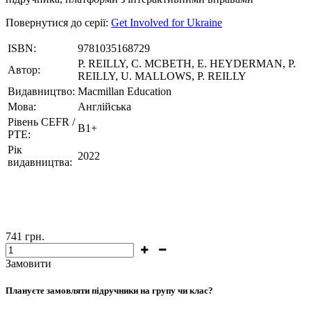
Повернутися до серії:
Get Involved for Ukraine
ISBN:
9781035168729
P. REILLY, C. MCBETH, E. HEYDERMAN, P.
Автор:
REILLY, U. MALLOWS, P. REILLY
Видавництво:
Macmillan Education
Мова:
Англійська
Рівень CEFR /
B1+
PTE:
Рік
2022
видавництва:
741
грн.
Замовити
Плануєте замовляти підручники на групу чи клас?