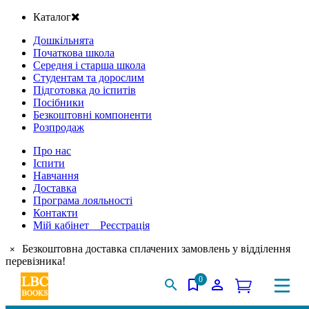
Каталог
Дошкільнята
Початкова школа
Середня і старша школа
Студентам та дорослим
Підготовка до іспитів
Посібники
Безкоштовні компоненти
Розпродаж
Про нас
Іспити
Навчання
Доставка
Програма лояльності
Контакти
Мій кабінет Реєстрація
Безкоштовна доставка сплачених замовлень у відділення
×
перевізника!
0