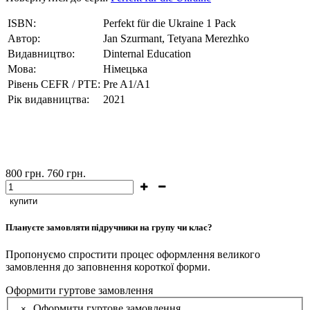
ISBN:
Perfekt für die Ukraine 1 Pack
Автор:
Jan Szurmant, Tetyana Merezhko
Видавництво:
Dinternal Education
Мова:
Німецька
Рівень CEFR / PTE:
Pre A1/А1
Рік видавництва:
2021
800
грн.
760
грн.
купити
Плануєте замовляти підручники на групу чи клас?
Пропонуємо спростити процес оформлення великого
замовлення до заповнення короткої форми.
Оформити гуртове замовлення
Оформити гуртове замовлення
×