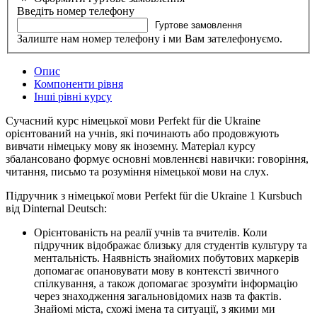
Введіть номер телефону
Гуртове замовлення
Залиште нам номер телефону і ми Вам зателефонуємо.
Опис
Компоненти рівня
Інші рівні курсу
Сучасний курс німецької мови Perfekt für die Ukraine
орієнтований на учнів, які починають або продовжують
вивчати німецьку мову як іноземну. Матеріал курсу
збалансовано формує основні мовленнєві навички: говоріння,
читання, письмо та розуміння німецької мови на слух.
Підручник з німецької мови Perfekt für die Ukraine 1 Kursbuch
від Dinternal Deutsch:
Орієнтованість на реалії учнів та вчителів. Коли
підручник відображає близьку для студентів культуру та
ментальність. Наявність знайомих побутових маркерів
допомагає опановувати мову в контексті звичного
спілкування, а також допомагає зрозуміти інформацію
через знаходження загальновідомих назв та фактів.
Знайомі міста, схожі імена та ситуації, з якими ми