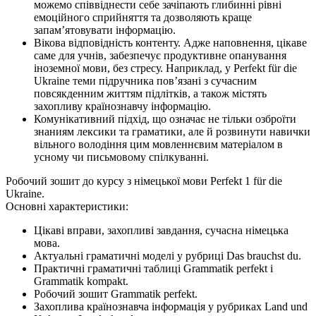
можемо співвіднести себе зачіпають глибинні рівні
емоційного сприйняття та дозволяють краще
запам’ятовувати інформацію.
Вікова відповідність контенту. Адже наповнення, цікаве
саме для учнів, забезпечує продуктивне опанування
іноземної мови, без стресу. Наприклад, у Perfekt für die
Ukraine теми підручника пов’язані з сучасним
повсякденним життям підлітків, а також містять
захопливу країнознавчу інформацію.
Комунікативний підхід, що означає не тільки озброїти
знаниям лексики та граматики, але й розвинути навички
вільного володіння цим мовленнєвим матеріалом в
усному чи письмовому спілкуванні.
Робочий зошит до курсу з німецької мови Perfekt 1 für die
Ukraine.
Основні характеристики:
Цікаві вправи, захопливі завдання, сучасна німецька
мова.
Актуальні граматичні моделі у рубриці Das brauchst du.
Практичні граматичні таблиці Grammatik perfekt і
Grammatik kompakt.
Робочий зошит Grammatik perfekt.
Захоплива країнознавча інформація у рубриках Land und