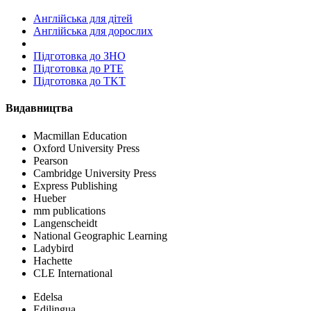
Англійська для дітей
Англійська для дорослих
Пiдготовка до ЗНО
Підготовка до PTE
Підготовка до TKT
Видавництва
Macmillan Education
Oxford University Press
Pearson
Cambridge University Press
Express Publishing
Hueber
mm publications
Langenscheidt
National Geographic Learning
Ladybird
Hachette
CLE International
Edelsa
Edilingua