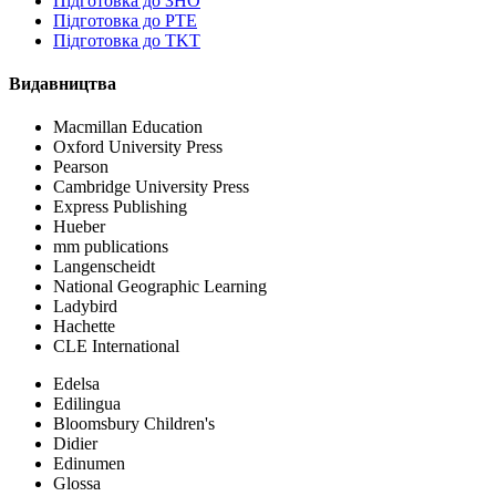
Пiдготовка до ЗНО
Підготовка до PTE
Підготовка до TKT
Видавництва
Macmillan Education
Oxford University Press
Pearson
Cambridge University Press
Express Publishing
Hueber
mm publications
Langenscheidt
National Geographic Learning
Ladybird
Hachette
CLE International
Edelsa
Edilingua
Bloomsbury Children's
Didier
Edinumen
Glossa