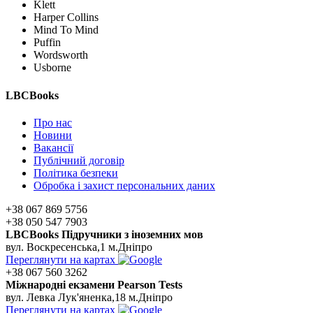
Klett
Harper Collins
Mind To Mind
Puffin
Wordsworth
Usborne
LBCBooks
Про нас
Новини
Вакансії
Публічний договір
Політика безпеки
Обробка і захист персональних даних
+38 067 869 5756
+38 050 547 7903
LBCBooks Підручники з іноземних мов
вул. Воскресенська,1 м.Дніпро
Переглянути на картах
+38 067 560 3262
Мiжнароднi екзамени Pearson Tests
вул. Левка Лук'яненка,18 м.Дніпро
Переглянути на картах