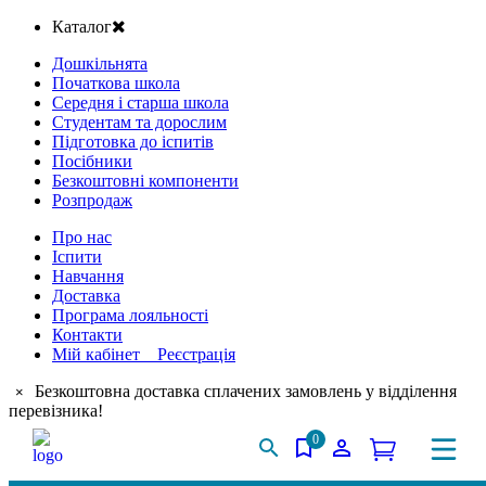
Каталог
Дошкільнята
Початкова школа
Середня і старша школа
Студентам та дорослим
Підготовка до іспитів
Посібники
Безкоштовні компоненти
Розпродаж
Про нас
Іспити
Навчання
Доставка
Програма лояльності
Контакти
Мій кабінет Реєстрація
Безкоштовна доставка сплачених замовлень у відділення
×
перевізника!
0