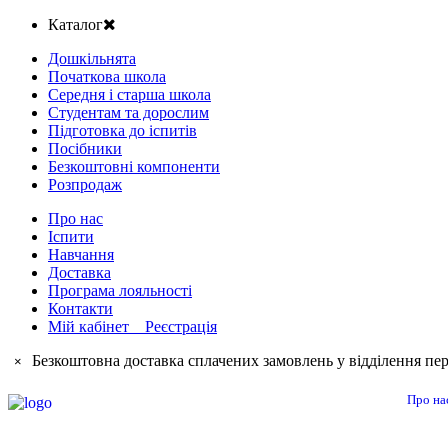
Каталог
Дошкільнята
Початкова школа
Середня і старша школа
Студентам та дорослим
Підготовка до іспитів
Посібники
Безкоштовні компоненти
Розпродаж
Про нас
Іспити
Навчання
Доставка
Програма лояльності
Контакти
Мій кабінет Реєстрація
Безкоштовна доставка сплачених замовлень у відділення пер
×
Про на