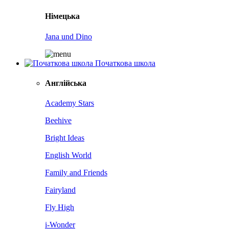
Німецька
Jana und Dino
Початкова школа
Англійська
Academy Stars
Beehive
Bright Ideas
English World
Family and Friends
Fairyland
Fly High
i-Wonder