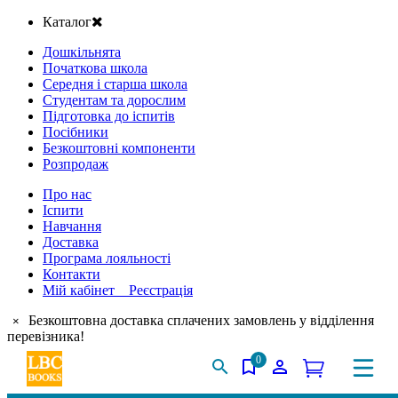
Каталог
Дошкільнята
Початкова школа
Середня і старша школа
Студентам та дорослим
Підготовка до іспитів
Посібники
Безкоштовні компоненти
Розпродаж
Про нас
Іспити
Навчання
Доставка
Програма лояльності
Контакти
Мій кабінет Реєстрація
Безкоштовна доставка сплачених замовлень у відділення
×
перевізника!
0