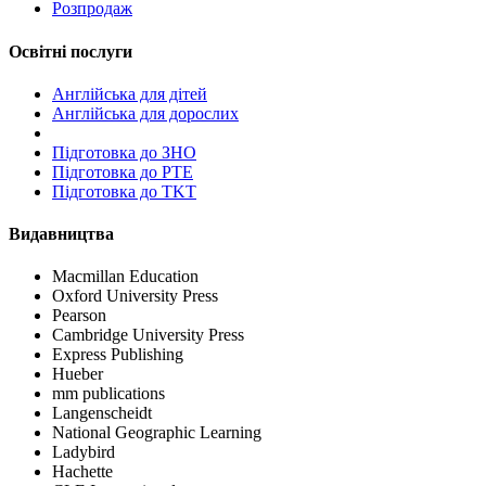
Розпродаж
Освітні послуги
Англійська для дітей
Англійська для дорослих
Пiдготовка до ЗНО
Підготовка до PTE
Підготовка до TKT
Видавництва
Macmillan Education
Oxford University Press
Pearson
Cambridge University Press
Express Publishing
Hueber
mm publications
Langenscheidt
National Geographic Learning
Ladybird
Hachette