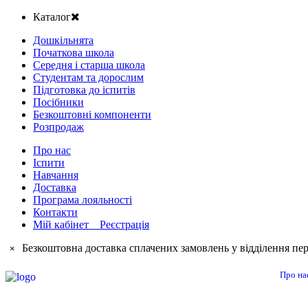
Каталог
Дошкільнята
Початкова школа
Середня і старша школа
Студентам та дорослим
Підготовка до іспитів
Посібники
Безкоштовні компоненти
Розпродаж
Про нас
Іспити
Навчання
Доставка
Програма лояльності
Контакти
Мій кабінет Реєстрація
Безкоштовна доставка сплачених замовлень у відділення пер
×
Про на