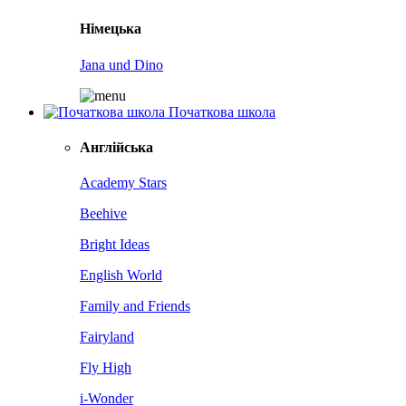
Німецька
Jana und Dino
Початкова школа
Англійська
Academy Stars
Beehive
Bright Ideas
English World
Family and Friends
Fairyland
Fly High
i-Wonder