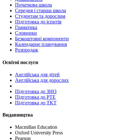
Початкова школа
Середня і старша школа
Студентам та дорослим
Підготовка до іспитів
Граматика
Словники
Безкоштовні компоненти
Календарне планування
Розпродаж
Освітні послуги
Англійська для дітей
Англійська для дорослих
Пiдготовка до ЗНО
Підготовка до PTE
Підготовка до TKT
Видавництва
Macmillan Education
Oxford University Press
Pearson