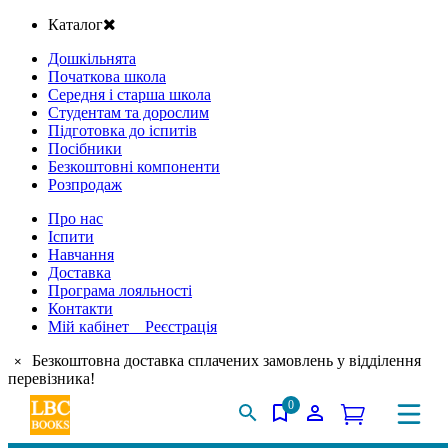
Каталог
Дошкільнята
Початкова школа
Середня і старша школа
Студентам та дорослим
Підготовка до іспитів
Посібники
Безкоштовні компоненти
Розпродаж
Про нас
Іспити
Навчання
Доставка
Програма лояльності
Контакти
Мій кабінет Реєстрація
Безкоштовна доставка сплачених замовлень у відділення
×
перевізника!
0