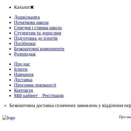
Каталог
Дошкільнята
Початкова школа
Середня і старша школа
Студентам та дорослим
Підготовка до іспитів
Посібники
Безкоштовні компоненти
Розпродаж
Про нас
Іспити
Навчання
Доставка
Програма лояльності
Контакти
Мій кабінет Реєстрація
Безкоштовна доставка сплачених замовлень у відділення пер
×
Про на