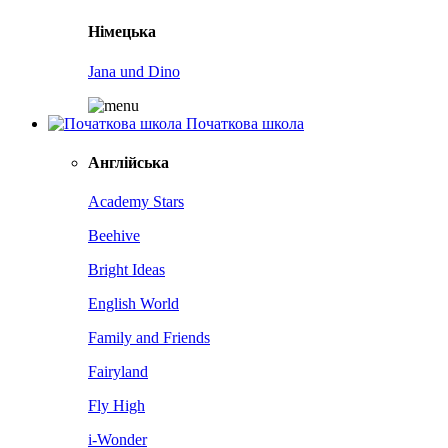
Німецька
Jana und Dino
Початкова школа
Англійська
Academy Stars
Beehive
Bright Ideas
English World
Family and Friends
Fairyland
Fly High
i-Wonder