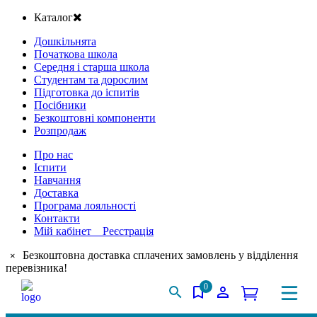
Каталог
Дошкільнята
Початкова школа
Середня і старша школа
Студентам та дорослим
Підготовка до іспитів
Посібники
Безкоштовні компоненти
Розпродаж
Про нас
Іспити
Навчання
Доставка
Програма лояльності
Контакти
Мій кабінет Реєстрація
Безкоштовна доставка сплачених замовлень у відділення
×
перевізника!
0