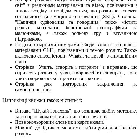
світ" з реальними матеріалами та відео, пов'язаними з
темою розділу, з повідомленням, що розвиває аспекти
соціального та емоційного навчання (SEL). Сторінка
"Навички аудіювання та говоріння" також містить
реальні контексти, ілюстровані фотографіями та
малюнками, а також рольову гру з візуальною
підтримкою.
Розділи з парними номерами: Сюди входить сторінка з
матеріалами CLIL, пов'язаними з темою розділу. Також
включено епізод історії "Whatsit та друзі!" з анімаційним
відео.
Сторінка "Уявіть, створіть і пограйте" з вправами, що
сприяють розвитку уяви, творчості та співпраці, коли
учні створюють свої проєкти та грають.
Сторінка для повторення, закріплення та
самооцінювання.
Наприкінці книжки також міститься:
Вправа "Шукай і знаходь", що розвиває дрібну моторику
та створює додатковий запис про навчання.
Повнокольоровий словник з картинками.
Мовний довідник з мовними таблицями для кожного
розділу.