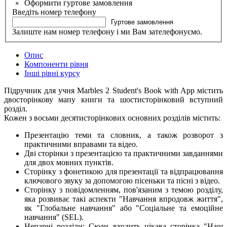
Оформити гуртове замовлення
×
Введіть номер телефону
Гуртове замовлення
Залиште нам номер телефону і ми Вам зателефонуємо.
Опис
Компоненти рівня
Інші рівні курсу
Підручник для учня Marbles 2 Student's Book with App містить
двосторінкову мапу книги та шостисторінковий вступний
розділ.
Кожен з восьми десятисторінкових основних розділів містить:
Презентацію теми та словник, а також розворот з
практичними вправами та відео.
Дві сторінки з презентацією та практичними завданнями
для двох мовних пунктів.
Сторінку з фонетикою для презентації та відпрацювання
ключового звуку за допомогою пісеньки та пісні з відео.
Сторінку з повідомленням, пов'язаним з темою розділу,
яка розвиває такі аспекти "Навчання впродовж життя",
як "Глобальне навчання" або "Соціальне та емоційне
навчання" (SEL).
Непарні розділи: Сюди входить цікава сторінка "Наш