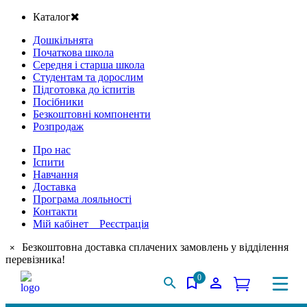
Каталог
Дошкільнята
Початкова школа
Середня і старша школа
Студентам та дорослим
Підготовка до іспитів
Посібники
Безкоштовні компоненти
Розпродаж
Про нас
Іспити
Навчання
Доставка
Програма лояльності
Контакти
Мій кабінет Реєстрація
Безкоштовна доставка сплачених замовлень у відділення
×
перевізника!
0