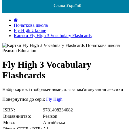
Слава Україні!
Початкова школа
Fly High Ukraine
Картки Fly High 3 Vocabulary Flashcards
Fly High 3 Vocabulary
Flashcards
Набір карток із зображеннями, для запам'ятовування лексики
Повернутися до серії:
Fly High
ISBN:
9781408234082
Видавництво:
Pearson
Мова:
Англійська
Рівень CEFR / PTE:
А1