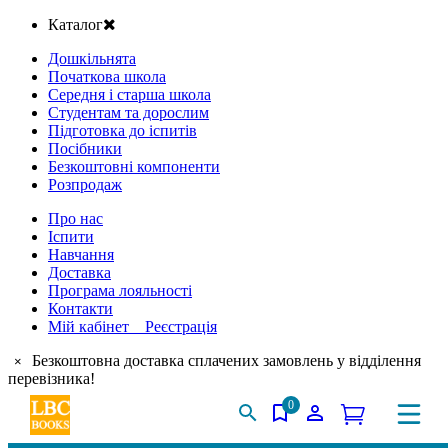
Каталог
Дошкільнята
Початкова школа
Середня і старша школа
Студентам та дорослим
Підготовка до іспитів
Посібники
Безкоштовні компоненти
Розпродаж
Про нас
Іспити
Навчання
Доставка
Програма лояльності
Контакти
Мій кабінет Реєстрація
Безкоштовна доставка сплачених замовлень у відділення
×
перевізника!
0