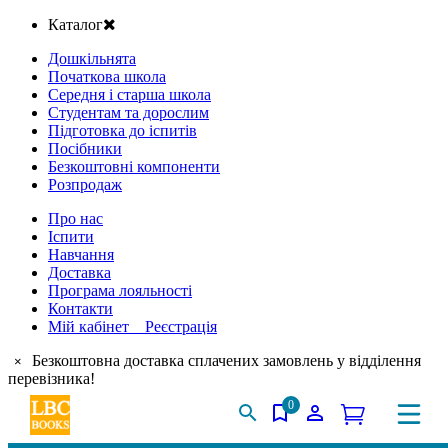
Каталог
Дошкільнята
Початкова школа
Середня і старша школа
Студентам та дорослим
Підготовка до іспитів
Посібники
Безкоштовні компоненти
Розпродаж
Про нас
Іспити
Навчання
Доставка
Програма лояльності
Контакти
Мій кабінет Реєстрація
Безкоштовна доставка сплачених замовлень у відділення
×
перевізника!
0