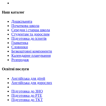
Наш каталог
Дошкільнята
Початкова школа
Середня і старша школа
Студентам та дорослим
Підготовка до іспитів
Граматика
Словники
Безкоштовні компоненти
Календарне планування
Розпродаж
Освітні послуги
Англійська для дітей
Англійська для дорослих
Пiдготовка до ЗНО
Підготовка до PTE
Підготовка до TKT