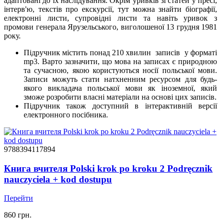
адаптовані до їх наслідування. Окрім уривків зі статей у пресі,
інтерв'ю, текстів про екскурсії, тут можна знайти біографії,
електронні листи, супровідні листи та навіть уривок з
промови генерала Ярузельського, виголошеної 13 грудня 1981
року.
Підручник містить понад 210 хвилин записів у форматі
mp3. Варто зазначити, що мова на записах є природною
та сучасною, якою користуються носії польської мови.
Записи можуть стати натхненним ресурсом для будь-
якого викладача польської мови як іноземної, який
зможе розробити власні матеріали на основі цих записів.
Підручник також доступний в інтерактивній версії
електронного посібника.
9788394117894
Книга вчителя Polski krok po kroku 2 Podręcznik
nauczyciela + kod dostupu
Перейти
860 грн.