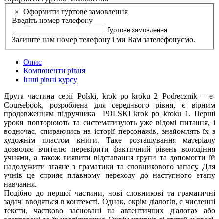
Оформити гуртове замовлення
×
Введіть номер телефону
Гуртове замовлення
Залиште нам номер телефону і ми Вам зателефонуємо.
Опис
Компоненти рівня
Інші рівні курсу
Друга частина серії Polski, krok po kroku 2 Podrecznik + e-
Coursebook, розроблена для середнього рівня, є вірним
продовженням підручника POLSKI krok po kroku 1. Перші
уроки повторюють та систематизують уже відомі питання, і
водночас, спираючись на історії персонажів, знайомлять їх з
художнім пластом книги. Таке розташування матеріалу
дозволяє вчителю перевірити фактичний рівень володіння
учнями, а також виявити відставання групи та допомогти їй
надолужити згаяне з граматики та словникового запасу. Для
учнів це сприяє плавному переходу до наступного етапу
навчання.
Подібно до першої частини, нові словникові та граматичні
задачі вводяться в контексті. Однак, окрім діалогів, є численні
тексти, частково засновані на автентичних діалогах або