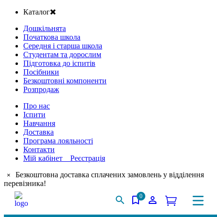
Каталог
Дошкільнята
Початкова школа
Середня і старша школа
Студентам та дорослим
Підготовка до іспитів
Посібники
Безкоштовні компоненти
Розпродаж
Про нас
Іспити
Навчання
Доставка
Програма лояльності
Контакти
Мій кабінет Реєстрація
Безкоштовна доставка сплачених замовлень у відділення
×
перевізника!
0