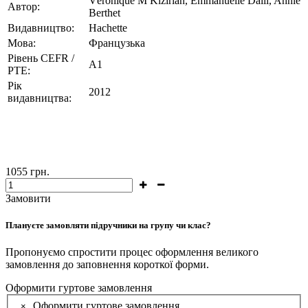
Véronique M Kizirian, Emmanuelle Daill, Annie
Автор:
Berthet
Видавництво:
Hachette
Мова:
Французька
Рівень CEFR /
А1
PTE:
Рік
2012
видавництва:
1055
грн.
Замовити
Плануєте замовляти підручники на групу чи клас?
Пропонуємо спростити процес оформлення великого
замовлення до заповнення короткої форми.
Оформити гуртове замовлення
Оформити гуртове замовлення
×