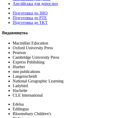
Англійська для дорослих
Пiдготовка до ЗНО
Підготовка до PTE
Підготовка до TKT
Видавництва
Macmillan Education
Oxford University Press
Pearson
Cambridge University Press
Express Publishing
Hueber
mm publications
Langenscheidt
National Geographic Learning
Ladybird
Hachette
CLE International
Edelsa
Edilingua
Bloomsbury Children's