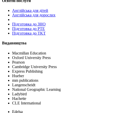
Освітні послуги
Англійська для дітей
Англійська для дорослих
Пiдготовка до ЗНО
Підготовка до PTE
Підготовка до TKT
Видавництва
Macmillan Education
Oxford University Press
Pearson
Cambridge University Press
Express Publishing
Hueber
mm publications
Langenscheidt
National Geographic Learning
Ladybird
Hachette
CLE International
Edelsa