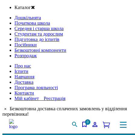
Каталог
Дошкільнята
Початкова школа
Середня і старша школа
Студентам та дорослим
Підготовка до іспитів
Посібники
Безкоштовні компоненти
Розпродаж
Про нас
Іспити
Навчання
Доставка
Програма лояльності
Контакти
Мій кабінет Реєстрація
Безкоштовна доставка сплачених замовлень у відділення
×
перевізника!
0