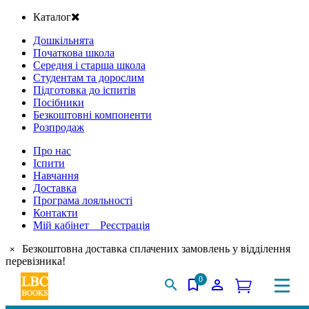
Каталог
Дошкільнята
Початкова школа
Середня і старша школа
Студентам та дорослим
Підготовка до іспитів
Посібники
Безкоштовні компоненти
Розпродаж
Про нас
Іспити
Навчання
Доставка
Програма лояльності
Контакти
Мій кабінет Реєстрація
Безкоштовна доставка сплачених замовлень у відділення
×
перевізника!
0