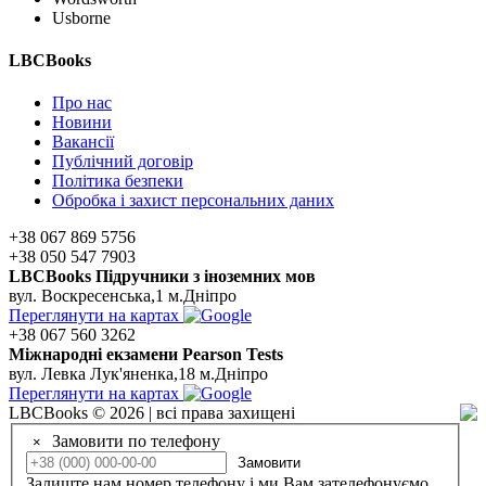
Usborne
LBCBooks
Про нас
Новини
Вакансії
Публічний договір
Політика безпеки
Обробка і захист персональних даних
+38 067 869 5756
+38 050 547 7903
LBCBooks Підручники з іноземних мов
вул. Воскресенська,1 м.Дніпро
Переглянути на картах
+38 067 560 3262
Мiжнароднi екзамени Pearson Tests
вул. Левка Лук'яненка,18 м.Дніпро
Переглянути на картах
LBCBooks © 2026 | всі права захищені
Замовити по телефону
×
Замовити
Залиште нам номер телефону і ми Вам зателефонуємо.