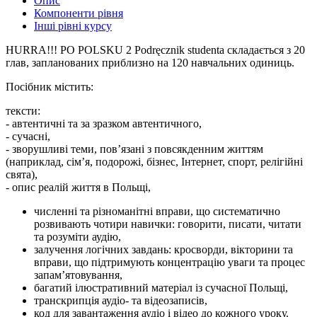
Опис
Компоненти рівня
Інші рівні курсу
HURRA!!! PO POLSKU 2 Podręcznik studenta складається з 20
глав, запланованих приблизно на 120 навчальних одиниць.
Посібник містить:
тексти:
- автентичні та за зразком автентичного,
- сучасні,
- зворушливі теми, пов’язані з повсякденним життям
(наприклад, сім’я, подорожі, бізнес, Інтернет, спорт, релігійні
свята),
- опис реалій життя в Польщі,
численні та різноманітні вправи, що систематично
розвивають чотири навички: говорити, писати, читати
та розуміти аудію,
залучення логічних завдань: кросворди, вікторини та
вправи, що підтримують концентрацію уваги та процес
запам’ятовування,
багатий ілюстративний матеріал із сучасної Польщі,
транскрипція аудіо- та відеозаписів,
код для завантаження аудіо і відео до кожного уроку.