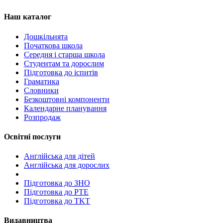
Наш каталог
Дошкільнята
Початкова школа
Середня і старша школа
Студентам та дорослим
Підготовка до іспитів
Граматика
Словники
Безкоштовні компоненти
Календарне планування
Розпродаж
Освітні послуги
Англійська для дітей
Англійська для дорослих
Пiдготовка до ЗНО
Підготовка до PTE
Підготовка до TKT
Видавництва