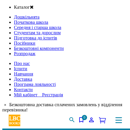
Каталог
Дошкільнята
Початкова школа
Середня і старша школа
Студентам та дорослим
Підготовка до іспитів
Посібники
Безкоштовні компоненти
Розпродаж
Про нас
Іспити
Навчання
Доставка
Програма лояльності
Контакти
Мій кабінет Реєстрація
Безкоштовна доставка сплачених замовлень у відділення
×
перевізника!
0