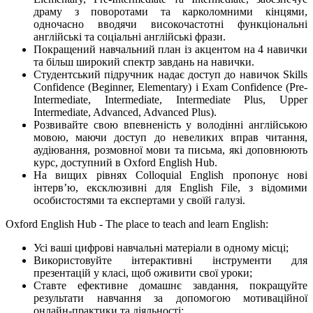
драму з поворотами та карколомними кінцями,
одночасно вводячи високочастотні функціональні
англійські та соціальні англійські фрази.
Покращений навчальний план із акцентом на 4 навички
та більш широкий спектр завдань на навички.
Студентський підручник надає доступ до навичок Skills
Confidence (Beginner, Elementary) і Exam Confidence (Pre-
Intermediate, Intermediate, Intermediate Plus, Upper
Intermediate, Advanced, Advanced Plus).
Розвивайте свою впевненість у володінні англійською
мовою, маючи доступ до невеликих вправ читання,
аудіювання, розмовної мови та письма, які доповнюють
курс, доступний в Oxford English Hub.
На вищих рівнях Colloquial English пропонує нові
інтерв’ю, ексклюзивні для English File, з відомими
особистостями та експертами у своїй галузі.
Oxford English Hub - The place to teach and learn English:
Усі ваші цифрові навчальні матеріали в одному місці;
Використовуйте інтерактивні інструменти для
презентацій у класі, щоб оживити свої уроки;
Ставте ефективне домашнє завдання, покращуйте
результати навчання за допомогою мотиваційної
онлайн-практики та діяльності;