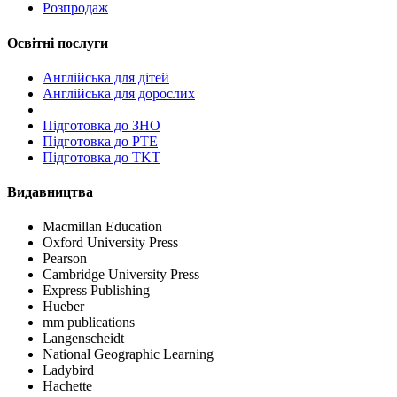
Розпродаж
Освітні послуги
Англійська для дітей
Англійська для дорослих
Пiдготовка до ЗНО
Підготовка до PTE
Підготовка до TKT
Видавництва
Macmillan Education
Oxford University Press
Pearson
Cambridge University Press
Express Publishing
Hueber
mm publications
Langenscheidt
National Geographic Learning
Ladybird
Hachette