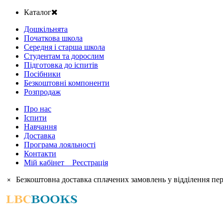
Каталог
Дошкільнята
Початкова школа
Середня і старша школа
Студентам та дорослим
Підготовка до іспитів
Посібники
Безкоштовні компоненти
Розпродаж
Про нас
Іспити
Навчання
Доставка
Програма лояльності
Контакти
Мій кабінет Реєстрація
Безкоштовна доставка сплачених замовлень у відділення пер
×