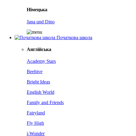
Німецька
Jana und Dino
Початкова школа
Англійська
Academy Stars
Beehive
Bright Ideas
English World
Family and Friends
Fairyland
Fly High
i-Wonder