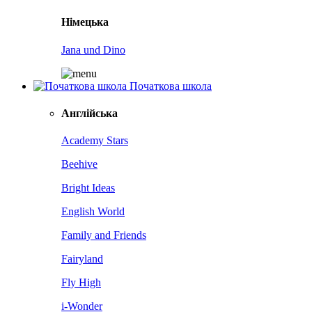
Німецька
Jana und Dino
Початкова школа
Англійська
Academy Stars
Beehive
Bright Ideas
English World
Family and Friends
Fairyland
Fly High
i-Wonder