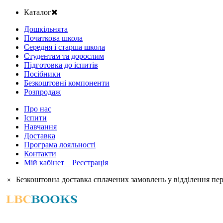
Каталог
Дошкільнята
Початкова школа
Середня і старша школа
Студентам та дорослим
Підготовка до іспитів
Посібники
Безкоштовні компоненти
Розпродаж
Про нас
Іспити
Навчання
Доставка
Програма лояльності
Контакти
Мій кабінет Реєстрація
Безкоштовна доставка сплачених замовлень у відділення пер
×